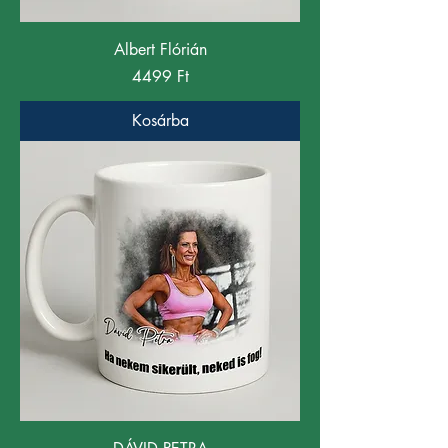
Albert Flórián
Ár
4499 Ft
Kosárba