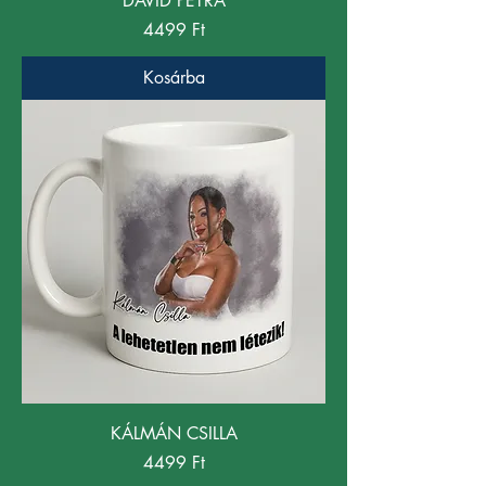
DÁVID PETRA
Ár
4499 Ft
Kosárba
KÁLMÁN CSILLA
Ár
4499 Ft