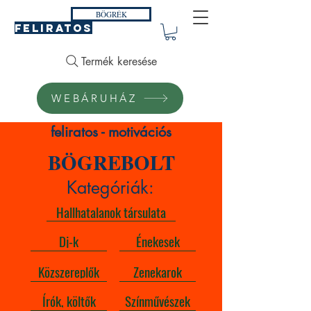
BÖGRÉK
FELIRATOS
Termék keresése
WEBÁRUHÁZ
feliratos - motivációs
BÖGREBOLT
Kategóriák:
Hallhatalanok társulata
Dj-k
Énekesek
Közszereplők
Zenekarok
Írók, költők
Színművészek