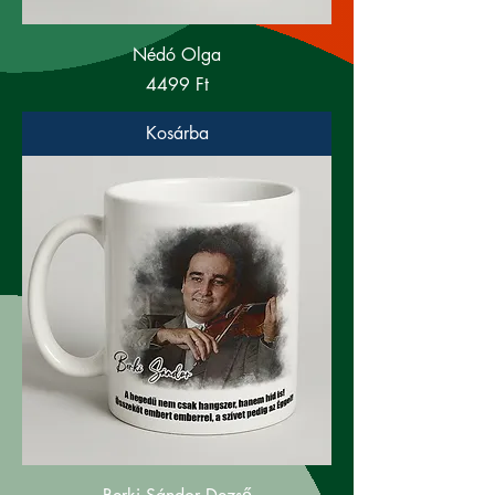
Nédó Olga
Ár
4499 Ft
Kosárba