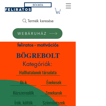
BÖGRÉK
FELIRATOS
Termék keresése
WEBÁRUHÁZ
feliratos - motivációs
BÖGREBOLT
Kategóriák:
Hallhatalanok társulata
Dj-k
Énekesek
Közszereplők
Zenekarok
Írók, költők
Színművészek