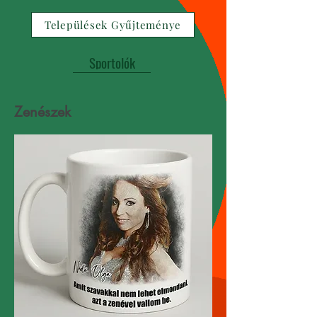
Települések Gyűjteménye
Sportolók
Zenészek