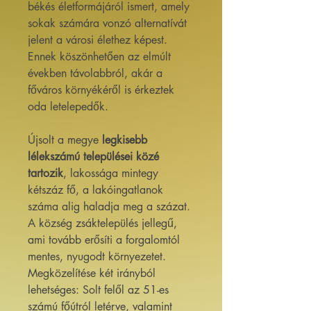
békés életformájáról ismert, amely
sokak számára vonzó alternatívát
jelent a városi élethez képest.
Ennek köszönhetően az elmúlt
években távolabbról, akár a
főváros környékéről is érkeztek
oda letelepedők.
Újsolt a megye
legkisebb
lélekszámú települései közé
tartozik
, lakossága mintegy
kétszáz fő, a lakóingatlanok
száma alig haladja meg a százat.
A község zsáktelepülés jellegű,
ami tovább erősíti a forgalomtól
mentes, nyugodt környezetet.
Megközelítése két irányból
lehetséges: Solt felől az 51-es
számú főútról letérve, valamint