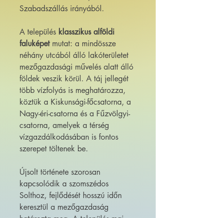
Szabadszállás irányából.
A település
klasszikus alföldi
faluképet
mutat: a mindössze
néhány utcából álló lakóterületet
mezőgazdasági művelés alatt álló
földek veszik körül. A táj jellegét
több vízfolyás is meghatározza,
köztük a Kiskunsági-főcsatorna, a
Nagy-éri-csatorna és a Fűzvölgyi-
csatorna, amelyek a térség
vízgazdálkodásában is fontos
szerepet töltenek be.
Újsolt története szorosan
kapcsolódik a szomszédos
Solthoz, fejlődését hosszú időn
keresztül a mezőgazdaság