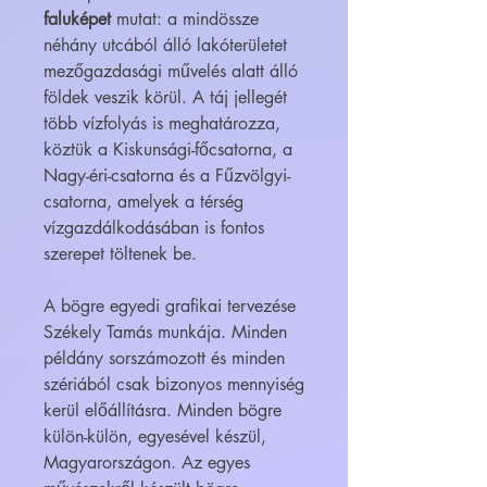
faluképet
mutat: a mindössze
néhány utcából álló lakóterületet
mezőgazdasági művelés alatt álló
földek veszik körül. A táj jellegét
több vízfolyás is meghatározza,
köztük a Kiskunsági-főcsatorna, a
Nagy-éri-csatorna és a Fűzvölgyi-
csatorna, amelyek a térség
vízgazdálkodásában is fontos
szerepet töltenek be.
A bögre egyedi grafikai tervezése
Székely Tamás munkája. Minden
példány sorszámozott és minden
szériából csak bizonyos mennyiség
kerül előállításra. Minden bögre
külön-külön, egyesével készül,
Magyarországon. Az egyes