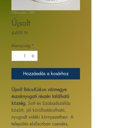
Cikkszám: 149
Újsolt
Ár
4499 Ft
Mennyiség
*
Hozzáadás a kosárhoz
Újsolt Bács-Kiskun vármegye
északnyugati részén található
község
, Solt és Szabadszállás
között, jól körülhatárolható,
nyugodt vidéki környezetben. A
település elsősorban csendes,