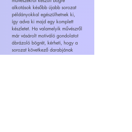
művészekről készült bögre
alkotások később újabb sorozat
példányokkal egészülhetnek ki,
így adva ki majd egy komplett
készletet. Ha valamelyik művészről
már vásárolt motiváló gondolatot
ábrázoló bögrét, kérheti, hogy a
sorozat következő darabjának
megjelenésekor értesítést kapjon. A
bögrék megvásárolhatók
ajándékba is, egyedi igény esetén
(pl. díszcsomagolás, vagy más
címre történő kézbesítés, esetleg
bonbonnal való megtöltés) kérjük
írjon nekünk e-mail az
info@feliratosbogre.hu -ra!