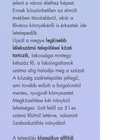
jelent a városi élethez képest.
Ennek köszönhetően az elmúlt
években távolabbról, akár a
főváros környékéről is érkeztek ide
letelepedők.
Újsolt a megye
legkisebb
lélekszámú települései közé
tartozik
, lakossága mintegy
kétszáz fő, a lakóingatlanok
száma alig haladja meg a százat.
A község zsáktelepülés jellegű,
ami tovább erősíti a forgalomtól
mentes, nyugodt környezetet.
Megközelítése két irányból
lehetséges: Solt felől az 51-es
számú főútról letérve, valamint
Szabadszállás irányából.
A település
klasszikus alföldi