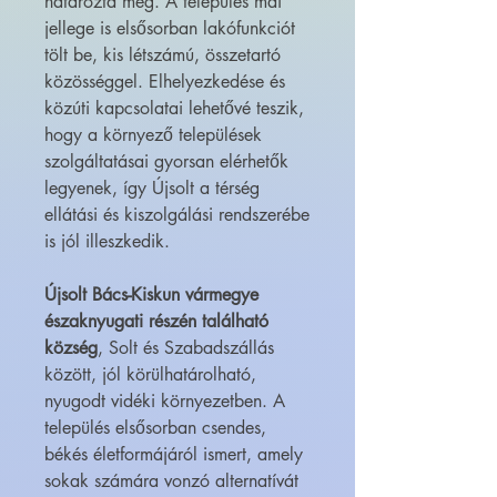
határozta meg. A település mai
jellege is elsősorban lakófunkciót
tölt be, kis létszámú, összetartó
közösséggel. Elhelyezkedése és
közúti kapcsolatai lehetővé teszik,
hogy a környező települések
szolgáltatásai gyorsan elérhetők
legyenek, így Újsolt a térség
ellátási és kiszolgálási rendszerébe
is jól illeszkedik.
Újsolt Bács-Kiskun vármegye
északnyugati részén található
község
, Solt és Szabadszállás
között, jól körülhatárolható,
nyugodt vidéki környezetben. A
település elsősorban csendes,
békés életformájáról ismert, amely
sokak számára vonzó alternatívát