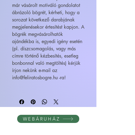
már vásárolt motiváló gondolatot
ábrázoló bögrét, kérheti, hogy a
sorozat következő darabjának
megjelenésekor értesítést kapjon. A
bögrék megvásárolhatók
ajándékba is, egyedi igény esetén
(pl. díszcsomagolás, vagy más
címre történő kézbesítés, esetleg
bonbonnal való megtöltés) kérjük
írjon nekünk e-mail az
info@feliratosbogre.hu -ra!
WEBÁRUHÁZ
FELIRATOS BÖGRÉK - BÖGRETIKUM