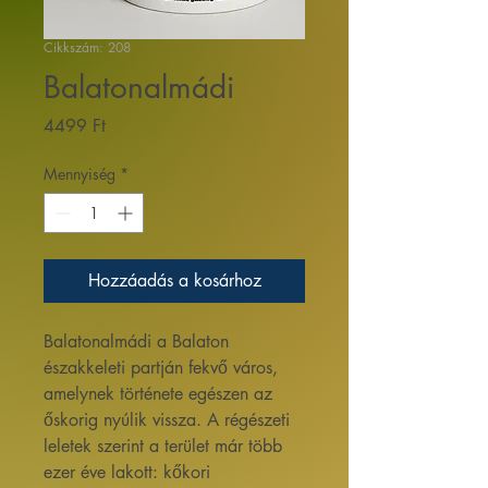
Cikkszám: 208
Balatonalmádi
Ár
4499 Ft
Mennyiség
*
Hozzáadás a kosárhoz
Balatonalmádi a Balaton
északkeleti partján fekvő város,
amelynek története egészen az
őskorig nyúlik vissza. A régészeti
leletek szerint a terület már több
ezer éve lakott: kőkori