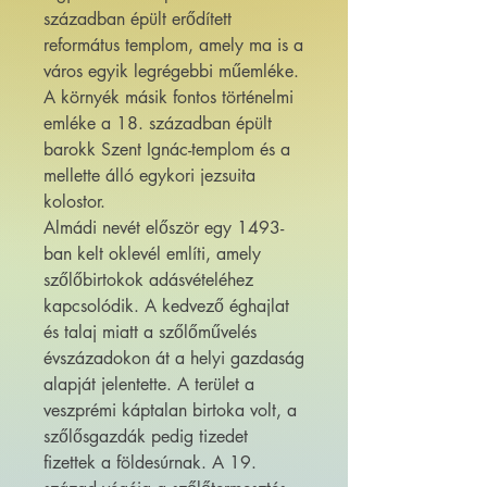
században épült erődített
református templom, amely ma is a
város egyik legrégebbi műemléke.
A környék másik fontos történelmi
emléke a 18. században épült
barokk Szent Ignác-templom és a
mellette álló egykori jezsuita
kolostor.
Almádi nevét először egy 1493-
ban kelt oklevél említi, amely
szőlőbirtokok adásvételéhez
kapcsolódik. A kedvező éghajlat
és talaj miatt a szőlőművelés
évszázadokon át a helyi gazdaság
alapját jelentette. A terület a
veszprémi káptalan birtoka volt, a
szőlősgazdák pedig tizedet
fizettek a földesúrnak. A 19.