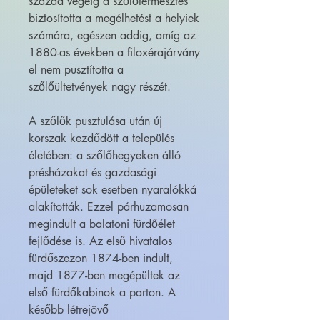
század végéig a szőlőtermesztés
biztosította a megélhetést a helyiek
számára, egészen addig, amíg az
1880-as években a filoxérajárvány
el nem pusztította a
szőlőültetvények nagy részét.
A szőlők pusztulása után új
korszak kezdődött a település
életében: a szőlőhegyeken álló
présházakat és gazdasági
épületeket sok esetben nyaralókká
alakították. Ezzel párhuzamosan
megindult a balatoni fürdőélet
fejlődése is. Az első hivatalos
fürdőszezon 1874-ben indult,
majd 1877-ben megépültek az
első fürdőkabinok a parton. A
később létrejövő