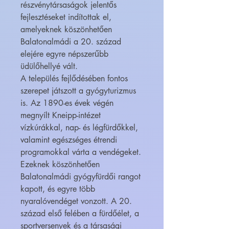
részvénytársaságok jelentős
fejlesztéseket indítottak el,
amelyeknek köszönhetően
Balatonalmádi a 20. század
elejére egyre népszerűbb
üdülőhellyé vált.
A település fejlődésében fontos
szerepet játszott a gyógyturizmus
is. Az 1890-es évek végén
megnyílt Kneipp-intézet
vízkúrákkal, nap- és légfürdőkkel,
valamint egészséges étrendi
programokkal várta a vendégeket.
Ezeknek köszönhetően
Balatonalmádi gyógyfürdői rangot
kapott, és egyre több
nyaralóvendéget vonzott. A 20.
század első felében a fürdőélet, a
sportversenyek és a társasági