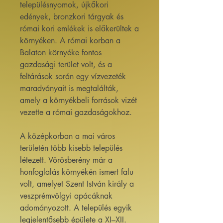
településnyomok, újkőkori
edények, bronzkori tárgyak és
római kori emlékek is előkerültek a
környéken. A római korban a
Balaton környéke fontos
gazdasági terület volt, és a
feltárások során egy vízvezeték
maradványait is megtalálták,
amely a környékbeli források vizét
vezette a római gazdaságokhoz.
A középkorban a mai város
területén több kisebb település
létezett. Vörösberény már a
honfoglalás környékén ismert falu
volt, amelyet Szent István király a
veszprémvölgyi apácáknak
adományozott. A település egyik
legjelentősebb épülete a XI–XII.