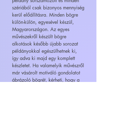
példány sorszámozott és minden
szériából csak bizonyos mennyiség
kerül előállításra. Minden bögre
külön-külön, egyesével készül,
Magyarországon. Az egyes
művészekről készült bögre
alkotások később újabb sorozat
példányokkal egészülhetnek ki,
így adva ki majd egy komplett
készletet. Ha valamelyik művészről
már vásárolt motiváló gondolatot
ábrázoló bögrét, kérheti, hogy a
sorozat következő darabjának
megjelenésekor értesítést kapjon. A
bögrék megvásárolhatók
ajándékba is, egyedi igény esetén
(pl. díszcsomagolás, vagy más
címre történő kézbesítés, esetleg
bonbonnal való megtöltés) kérjük