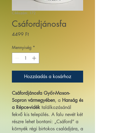
Cikkszám: 172
Csáfordjánosfa
Ár
4499 Ft
Mennyiség
*
Hozzáadás a kosárhoz
Csáfordjánosfa
Győr-Moson-
Sopron vármegyében
, a
Hanság és
a Répce-vidék
találkozásánál
fekvő kis település. A falu nevét két
részre lehet bontani: „Csáford” a
környék régi birtokos családjára, a