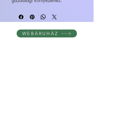
gazdasági környezethez.
WEBÁRUHÁZ
FELIRATOS BÖGRÉK - BÖGRETIKUM
KultúrDoktor Management Kft.
6600 Szentes, Bacsó Béla u. 11.
Adószám:
32942464-2-06
Cégjegyzékszám:
06-09-030893
Bankszámlaszám:
104104000000010055900800
email:
info@bogretikum.hu
vagy
info@feliratosbogre.hu
info:
+36307769035