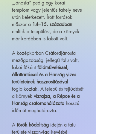
„Jánosfa” pedig egy korai
templom vagy jelentős fahely neve
után keletkezett. Írott források
először a
14–15. században
említik a települést, de a környék
már korábban is lakott volt.
A középkorban Csáfordjánosfa
mezőgazdasági jellegű falu volt,
lakói főként
földműveléssel,
állattartással és a Hanság vizes
területeinek hasznosításával
foglalkoztak. A település fejlődését
a környék
vízrajza, a Répce és a
Hanság csatornahálózata
hosszú
időn át meghatározta.
A
török hódoltság
idején a falu
területe viszonylag kevésbé