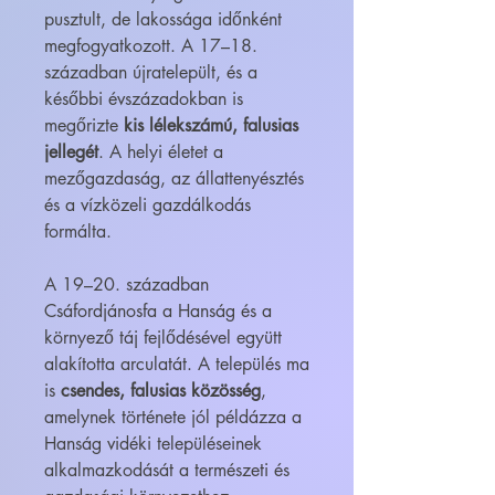
pusztult, de lakossága időnként
megfogyatkozott. A 17–18.
században újratelepült, és a
későbbi évszázadokban is
megőrizte
kis lélekszámú, falusias
jellegét
. A helyi életet a
mezőgazdaság, az állattenyésztés
és a vízközeli gazdálkodás
formálta.
A 19–20. században
Csáfordjánosfa a Hanság és a
környező táj fejlődésével együtt
alakította arculatát. A település ma
is
csendes, falusias közösség
,
amelynek története jól példázza a
Hanság vidéki településeinek
alkalmazkodását a természeti és