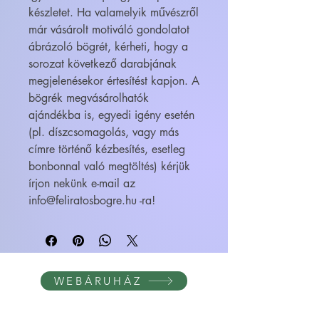
készletet. Ha valamelyik művészről
már vásárolt motiváló gondolatot
ábrázoló bögrét, kérheti, hogy a
sorozat következő darabjának
megjelenésekor értesítést kapjon. A
bögrék megvásárolhatók
ajándékba is, egyedi igény esetén
(pl. díszcsomagolás, vagy más
címre történő kézbesítés, esetleg
bonbonnal való megtöltés) kérjük
írjon nekünk e-mail az
info@feliratosbogre.hu -ra!
WEBÁRUHÁZ
FELIRATOS BÖGRÉK - BÖGRETIKUM