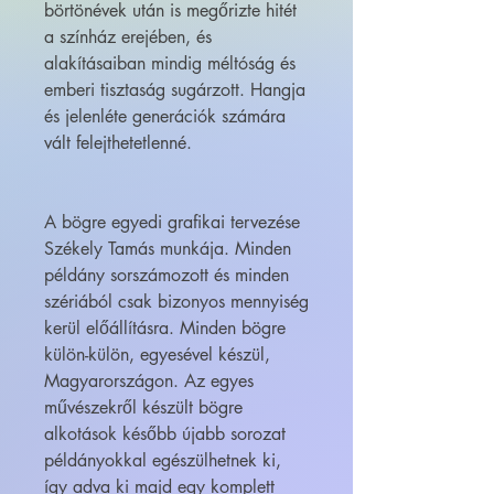
börtönévek után is megőrizte hitét
a színház erejében, és
alakításaiban mindig méltóság és
emberi tisztaság sugárzott. Hangja
és jelenléte generációk számára
vált felejthetetlenné.
A bögre egyedi grafikai tervezése
Székely Tamás munkája. Minden
példány sorszámozott és minden
szériából csak bizonyos mennyiség
kerül előállításra. Minden bögre
külön-külön, egyesével készül,
Magyarországon. Az egyes
művészekről készült bögre
alkotások később újabb sorozat
példányokkal egészülhetnek ki,
így adva ki majd egy komplett