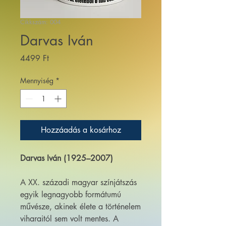
Cikkszám: 004
Darvas Iván
Ár
4499 Ft
Mennyiség
*
Hozzáadás a kosárhoz
Darvas Iván (1925–2007)
A XX. századi magyar színjátszás
egyik legnagyobb formátumú
művésze, akinek élete a történelem
viharaitól sem volt mentes. A