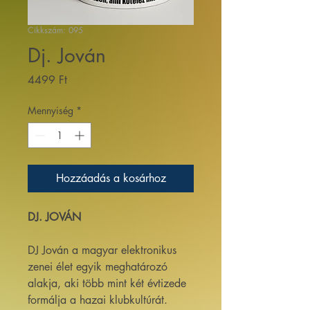
Cikkszám: 095
Dj. Jován
Ár
4499 Ft
Mennyiség
*
Hozzáadás a kosárhoz
DJ. JOVÁN
DJ Jován
a magyar elektronikus
zenei élet egyik meghatározó
alakja, aki több mint két évtizede
formálja a hazai klubkultúrát.