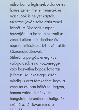
műsorban a legfrissebb dance és
house zenék mellett remixek és
mashupok is helyet kaptak,
tükrözve Jován sokoldalú zenei
ízlését. A Discoshit csapat
hozzájárult a hazai elektronikus
zenei kultúra fejlődéséhez és
népszerűsítéséhez, DJ Jován aktív
közreműködésével.
Stílusát a pörgős, energikus
válogatások és a közönséggel
való közvetlen kapcsolattartás
jellemzi. Munkássága során
mindig is arra törekedett, hogy a
zene ne csupán háttérzaj legyen,
hanem valódi élményt és
hangulatot teremtsen a hallgatók
számára. DJ Jován mind a