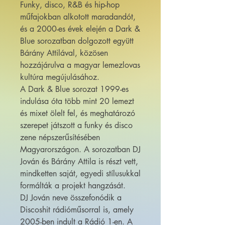
Funky, disco, R&B és hip-hop
műfajokban alkotott maradandót,
és a 2000-es évek elején a Dark &
Blue sorozatban dolgozott együtt
Bárány Attilával, közösen
hozzájárulva a magyar lemezlovas
kultúra megújulásához.
A Dark & Blue sorozat 1999-es
indulása óta több mint 20 lemezt
és mixet ölelt fel, és meghatározó
szerepet játszott a funky és disco
zene népszerűsítésében
Magyarországon. A sorozatban DJ
Jován és Bárány Attila is részt vett,
mindketten saját, egyedi stílusukkal
formálták a projekt hangzását.
DJ Jován neve összefonódik a
Discoshit rádióműsorral is, amely
2005-ben indult a Rádió 1-en. A