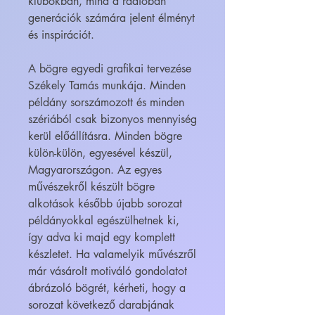
klubokban, mind a rádióban
generációk számára jelent élményt
és inspirációt.
A bögre egyedi grafikai tervezése
Székely Tamás munkája. Minden
példány sorszámozott és minden
szériából csak bizonyos mennyiség
kerül előállításra. Minden bögre
külön-külön, egyesével készül,
Magyarországon. Az egyes
művészekről készült bögre
alkotások később újabb sorozat
példányokkal egészülhetnek ki,
így adva ki majd egy komplett
készletet. Ha valamelyik művészről
már vásárolt motiváló gondolatot
ábrázoló bögrét, kérheti, hogy a
sorozat következő darabjának