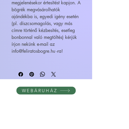
megjelenésekor értesítést kapjon. A
bögrék megvásárolhatók
ajándékba is, egyedi igény esetén
(pl. díszcsomagolás, vagy más
címre történő kézbesítés, esetleg
bonbonnal való megtöltés) kérjük
írjon nekünk e-mail az
info@feliratosbogre.hu -ra!
WEBÁRUHÁZ
FELIRATOS BÖGRÉK - BÖGRETIKUM
KultúrDoktor Management Kft.
6600 Szentes, Bacsó Béla u. 11.