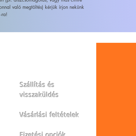
onnal való megtöltés) kérjük írjon nekünk
-ra!
WEBSHOP
Szállítás és
visszaküldés
Vásárlási feltételek
Fizetési opciók