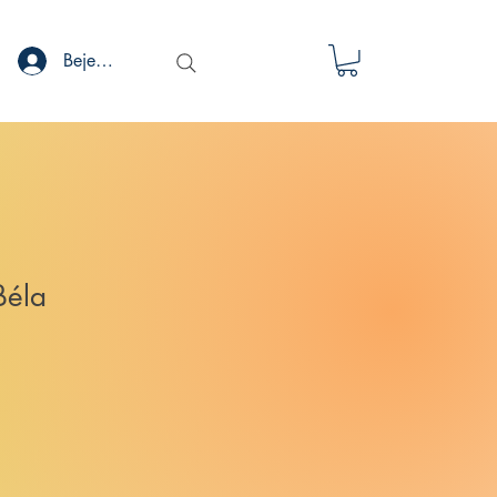
Bejelentkezés
Béla