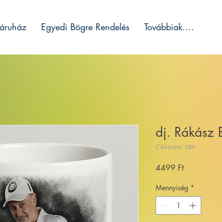
áruház
Egyedi Bögre Rendelés
Továbbiak....
dj. Rákász 
Cikkszám: 089
Ár
4499 Ft
Mennyiség
*