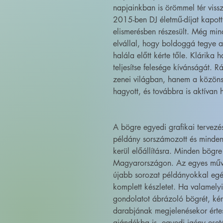
napjainkban is örömmel tér vissz
2015-ben DJ életmű-díjat kapott
elismerésben részesült. Még mind
elvállal, hogy boldoggá tegye a
halála előtt kérte tőle. Klárika 
teljesítse felesége kívánságát.
zenei világban, hanem a közön
hagyott, és továbbra is aktívan
A bögre egyedi grafikai tervez
példány sorszámozott és minden
kerül előállításra. Minden bögre
Magyarországon. Az egyes művé
újabb sorozat példányokkal egé
komplett készletet. Ha valamely
gondolatot ábrázoló bögrét, kér
darabjának megjelenésekor érte
ajándékba is, egyedi igény eset