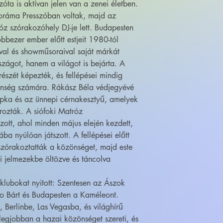
zóta is aktívan jelen van a zenei életben.
noráma Presszóban voltak, majd az
z szórakozóhely DJ-je lett. Budapesten
bbezer ember előtt estjeit 1980-tól
val és showműsoraival saját márkát
zágot, hanem a világot is bejárta. A
részét képezték, és fellépései mindig
nség számára. Rákász Béla védjegyévé
sapka és az ünnepi cérnakesztyű, amelyek
ározták. A siófoki Matróz
ott, ahol minden május elején kezdett,
ba nyúlóan játszott. A fellépései előtt
szórakoztatták a közönséget, majd este
ki jelmezekbe öltözve és táncolva
klubokat nyitott: Szentesen az Ászok
co Bárt és Budapesten a Kaméleont.
e, Berlinbe, Las Vegasba, és világhírű
 legjobban a hazai közönséget szereti, és