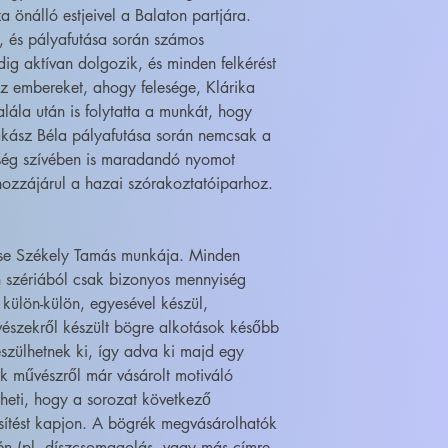
a önálló estjeivel a Balaton partjára.
, és pályafutása során számos
ig aktívan dolgozik, és minden felkérést
z embereket, ahogy felesége, Klárika
halála után is folytatta a munkát, hogy
 Rákász Béla pályafutása során nemcsak a
ség szívében is maradandó nyomot
 hozzájárul a hazai szórakoztatóiparhoz.
ése Székely Tamás munkája. Minden
 szériából csak bizonyos mennyiség
 külön-külön, egyesével készül,
szekről készült bögre alkotások később
szülhetnek ki, így adva ki majd egy
ik művészről már vásárolt motiváló
heti, hogy a sorozat következő
sítést kapjon. A bögrék megvásárolhatók
én (pl. díszcsomagolás, vagy más címre