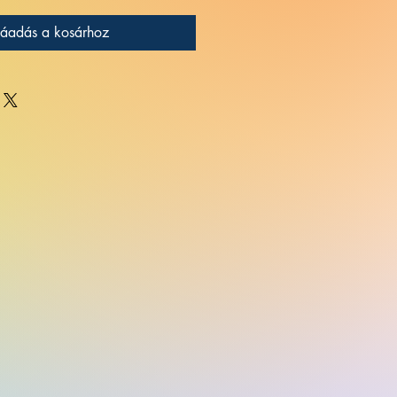
áadás a kosárhoz