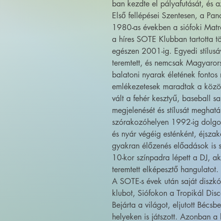
ban kezdte el pályafutását, és a
Első fellépései Szentesen, a Pa
1980-as években a siófoki Matró
a híres SOTE Klubban tartotta tö
egészen 2001-ig. Egyedi stílusá
teremtett, és nemcsak Magyarors
balatoni nyarak életének fontos 
emlékezetesek maradtak a közö
vált a fehér kesztyű, baseball 
megjelenését és stílusát meghat
szórakozóhelyen 1992-ig dolgoz
és nyár végéig esténként, éjszaká
gyakran élőzenés előadások is 
10-kor színpadra lépett a DJ, a
teremtett elképesztő hangulatot.
A SOTE-s évek után saját diszkó
klubot, Siófokon a Tropikál Dis
Bejárta a világot, eljutott Bécsb
helyeken is játszott. Azonban a