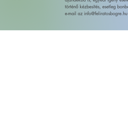
történő kézbesítés, esetleg bonb
e-mail az info@feliratosbogre.hu 
FELIRATOS BÖGRÉK - BÖGRETIKUM
KultúrDoktor Management Kft.
6600 Szentes, Bacsó Béla u. 11.
Adószám: 32942464-2-06
Cégjegyzékszám: 06-09-030893
Bankszámlaszám:
104104000000010055900800