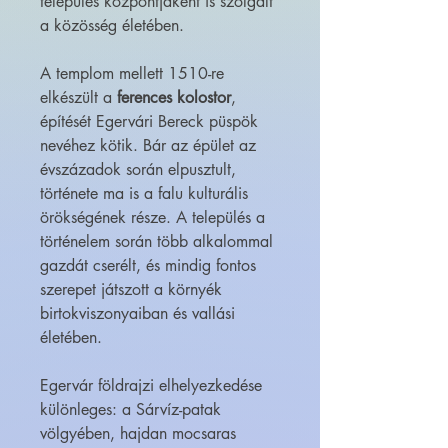
település központjaként is szolgált
a közösség életében.
A templom mellett 1510-re
elkészült a
ferences kolostor
,
építését Egervári Bereck püspök
nevéhez kötik. Bár az épület az
évszázadok során elpusztult,
története ma is a falu kulturális
örökségének része. A település a
történelem során több alkalommal
gazdát cserélt, és mindig fontos
szerepet játszott a környék
birtokviszonyaiban és vallási
életében.
Egervár földrajzi elhelyezkedése
különleges: a Sárvíz-patak
völgyében, hajdan mocsaras