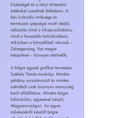
közelségét és a helyi történelmi
értékeket szeretnék felfedezni. A
falu kulturális öröksége és
természeti szépségei miatt ideális
választás mind a kikapcsolódásra,
mind a hosszabb tartózkodásra,
miközben a környékbeli városok –
Zalaegerszeg, Vas megye
települései – könnyen elérhetők.
A bögre egyedi grafikai tervezése
Székely Tamás munkája. Minden
példány sorszámozott és minden
szériából csak bizonyos mennyiség
kerül előállításra. Minden bögre
külön-külön, egyesével készül,
Magyarországon. Az egyes
művészekről készült bögre