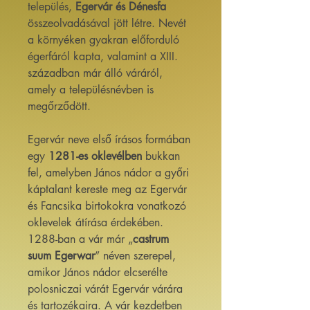
település,
Egervár és Dénesfa
összeolvadásával jött létre. Nevét
a környéken gyakran előforduló
égerfáról kapta, valamint a XIII.
században már álló váráról,
amely a településnévben is
megőrződött.
Egervár neve első írásos formában
egy
1281-es oklevélben
bukkan
fel, amelyben János nádor a győri
káptalant kereste meg az Egervár
és Fancsika birtokokra vonatkozó
oklevelek átírása érdekében.
1288-ban a vár már „
castrum
suum Egerwar
” néven szerepel,
amikor János nádor elcserélte
polosniczai várát Egervár várára
és tartozékaira. A vár kezdetben