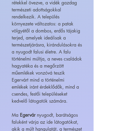
rétekkel övezve, a vidék gazdag
természeti adottságokkal
rendelkezik. A település
környezete változatos: a patak
völgyétől a dombos, erdős tájakig
terjed, amelyek ideálisak a
természetjárásra, kirándulásokra és
a nyugodt falusi életre. A falu
történelmi múltja, a neves családok
hagyatéka és a megőrzött
műemlékek vonzóvá teszik
Egervárt mind a történelmi
emlékek iránt érdeklődők, mind a
csendes, festői településeket
kedvelő látogatók számára.
Ma
Egervár
nyugodt, barátságos
faluként várja az ide látogatókat,
akik a múlt hangulatát, a természet