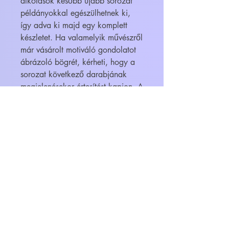
alkotások később újabb sorozat
példányokkal egészülhetnek ki,
így adva ki majd egy komplett
készletet. Ha valamelyik művészről
már vásárolt motiváló gondolatot
ábrázoló bögrét, kérheti, hogy a
sorozat következő darabjának
megjelenésekor értesítést kapjon. A
bögrék megvásárolhatók
ajándékba is, egyedi igény esetén
(pl. díszcsomagolás, vagy más
címre történő kézbesítés, esetleg
bonbonnal való megtöltés) kérjük
írjon nekünk e-mail az
info@feliratosbogre.hu -ra!