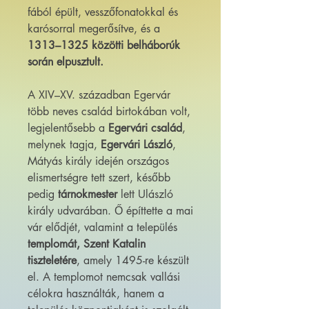
fából épült, vesszőfonatokkal és
karósorral megerősítve, és a
1313–1325 közötti belháborúk
során elpusztult.
A XIV–XV. században Egervár
több neves család birtokában volt,
legjelentősebb a
Egervári család
,
melynek tagja,
Egervári László
,
Mátyás király idején országos
elismertségre tett szert, később
pedig
tárnokmester
lett Ulászló
király udvarában. Ő építtette a mai
vár elődjét, valamint a település
templomát, Szent Katalin
tiszteletére
, amely 1495-re készült
el. A templomot nemcsak vallási
célokra használták, hanem a