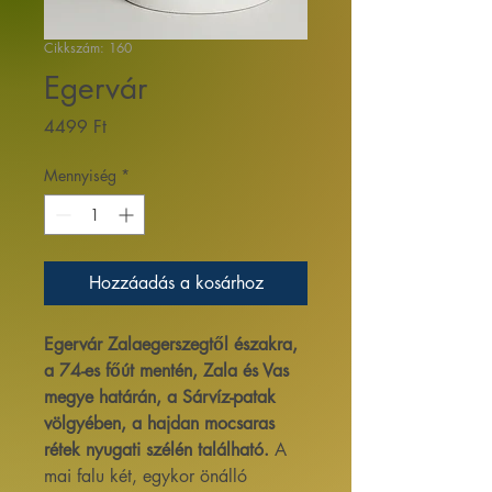
Cikkszám: 160
Egervár
Ár
4499 Ft
Mennyiség
*
Hozzáadás a kosárhoz
Egervár Zalaegerszegtől északra,
a 74-es főút mentén, Zala és Vas
megye határán, a Sárvíz-patak
völgyében, a hajdan mocsaras
rétek nyugati szélén található.
A
mai falu két, egykor önálló