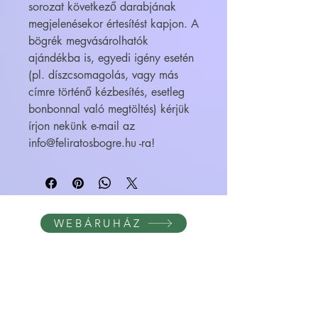
sorozat következő darabjának
megjelenésekor értesítést kapjon. A
bögrék megvásárolhatók
ajándékba is, egyedi igény esetén
(pl. díszcsomagolás, vagy más
címre történő kézbesítés, esetleg
bonbonnal való megtöltés) kérjük
írjon nekünk e-mail az
info@feliratosbogre.hu -ra!
WEBÁRUHÁZ
FELIRATOS BÖGRÉK - BÖGRETIKUM
KultúrDoktor Management Kft.
6600 Szentes, Bacsó Béla u. 11.