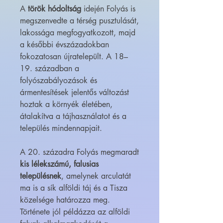
A
török hódoltság
idején Folyás is
megszenvedte a térség pusztulását,
lakossága megfogyatkozott, majd
a későbbi évszázadokban
fokozatosan újratelepült. A 18–
19. században a
folyószabályozások és
ármentesítések jelentős változást
hoztak a környék életében,
átalakítva a tájhasználatot és a
település mindennapjait.
A 20. századra Folyás megmaradt
kis lélekszámú, falusias
településnek
, amelynek arculatát
ma is a sík alföldi táj és a Tisza
közelsége határozza meg.
Története jól példázza az alföldi