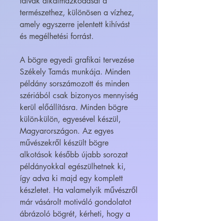
falvak alkalmazkodását a
természethez, különösen a vízhez,
amely egyszerre jelentett kihívást
és megélhetési forrást.
A bögre egyedi grafikai tervezése
Székely Tamás munkája. Minden
példány sorszámozott és minden
szériából csak bizonyos mennyiség
kerül előállításra. Minden bögre
külön-külön, egyesével készül,
Magyarországon. Az egyes
művészekről készült bögre
alkotások később újabb sorozat
példányokkal egészülhetnek ki,
így adva ki majd egy komplett
készletet. Ha valamelyik művészről
már vásárolt motiváló gondolatot
ábrázoló bögrét, kérheti, hogy a