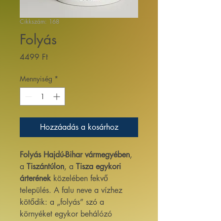
Cikkszám: 168
Folyás
Ár
4499 Ft
Mennyiség
*
Hozzáadás a kosárhoz
Folyás
Hajdú-Bihar vármegyében
,
a
Tiszántúlon
, a
Tisza egykori
árterének
közelében fekvő
település. A falu neve a vízhez
kötődik: a „folyás” szó a
környéket egykor behálózó