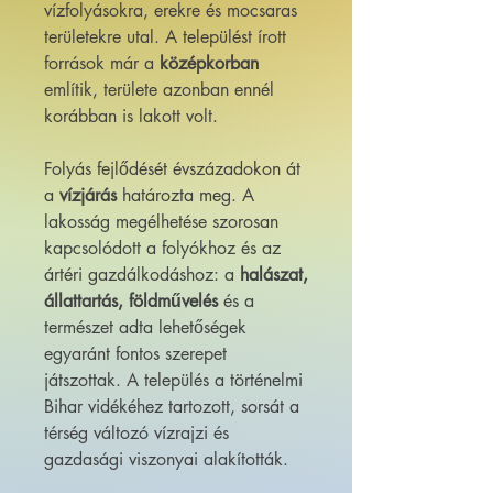
vízfolyásokra, erekre és mocsaras
területekre utal. A települést írott
források már a
középkorban
említik, területe azonban ennél
korábban is lakott volt.
Folyás fejlődését évszázadokon át
a
vízjárás
határozta meg. A
lakosság megélhetése szorosan
kapcsolódott a folyókhoz és az
ártéri gazdálkodáshoz: a
halászat,
állattartás, földművelés
és a
természet adta lehetőségek
egyaránt fontos szerepet
játszottak. A település a történelmi
Bihar vidékéhez tartozott, sorsát a
térség változó vízrajzi és
gazdasági viszonyai alakították.