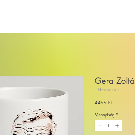
áruház
Egyedi Bögre Rendelés
Továbbiak....
Gera Zolt
Cikkszám: 023
Ár
4499 Ft
Mennyiség
*