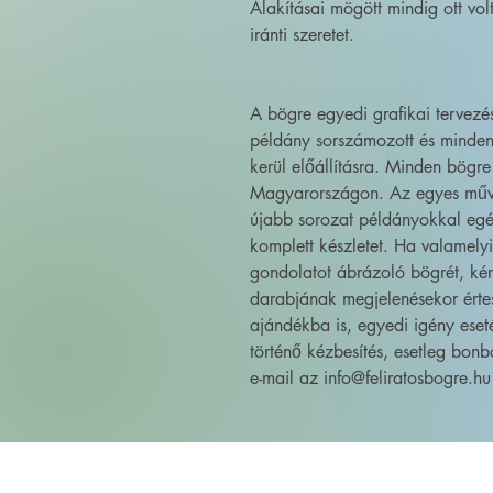
Alakításai mögött mindig ott vol
iránti szeretet.
A bögre egyedi grafikai tervez
példány sorszámozott és minden
kerül előállításra. Minden bögre
Magyarországon. Az egyes művé
újabb sorozat példányokkal egé
komplett készletet. Ha valamely
gondolatot ábrázoló bögrét, kér
darabjának megjelenésekor érte
ajándékba is, egyedi igény eset
történő kézbesítés, esetleg bonb
e-mail az info@feliratosbogre.hu 