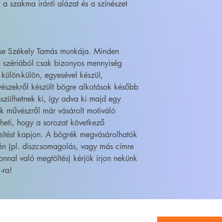
t a szakma iránti alázat és a színészet
ése Székely Tamás munkája. Minden
 szériából csak bizonyos mennyiség
 külön-külön, egyesével készül,
szekről készült bögre alkotások később
szülhetnek ki, így adva ki majd egy
ik művészről már vásárolt motiváló
heti, hogy a sorozat következő
sítést kapjon. A bögrék megvásárolhatók
én (pl. díszcsomagolás, vagy más címre
onnal való megtöltés) kérjük írjon nekünk
-ra!