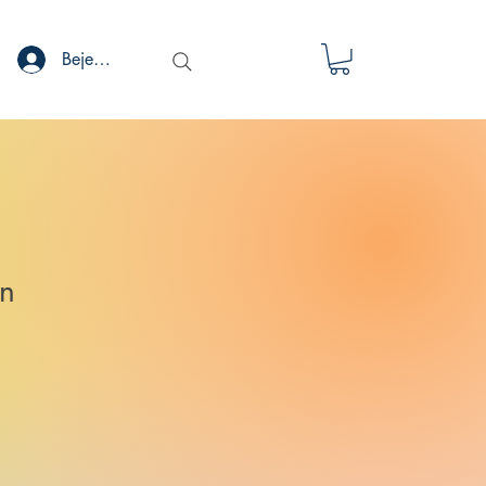
Bejelentkezés
án