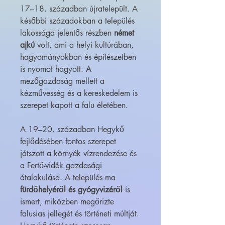
17–18. században újratelepült. A
későbbi századokban a település
lakossága jelentős részben
német
ajkú
volt, ami a helyi kultúrában,
hagyományokban és építészetben
is nyomot hagyott. A
mezőgazdaság mellett a
kézművesség és a kereskedelem is
szerepet kapott a falu életében.
A 19–20. században Hegykő
fejlődésében fontos szerepet
játszott a környék vízrendezése és
a Fertő-vidék gazdasági
átalakulása. A település ma
fürdőhelyéről és gyógyvizéről
is
ismert, miközben megőrizte
falusias jellegét és történeti múltját.