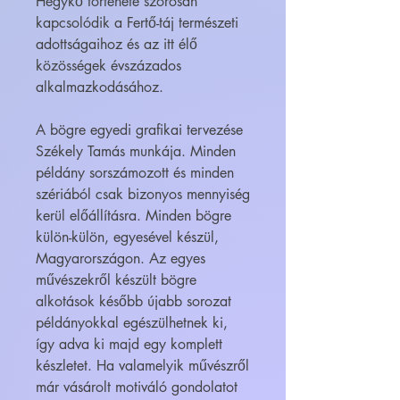
Hegykő története szorosan
kapcsolódik a Fertő-táj természeti
adottságaihoz és az itt élő
közösségek évszázados
alkalmazkodásához.
A bögre egyedi grafikai tervezése
Székely Tamás munkája. Minden
példány sorszámozott és minden
szériából csak bizonyos mennyiség
kerül előállításra. Minden bögre
külön-külön, egyesével készül,
Magyarországon. Az egyes
művészekről készült bögre
alkotások később újabb sorozat
példányokkal egészülhetnek ki,
így adva ki majd egy komplett
készletet. Ha valamelyik művészről
már vásárolt motiváló gondolatot