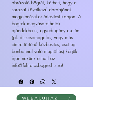
ábrázoló bögrét, kérheti, hogy a
sorozat következő darabjának
megjelenésekor értesítést kapjon. A
bögrék megvásárolhatók
ajándékba is, egyedi igény esetén
(pl. díszcsomagolás, vagy más
címre történő kézbesítés, esetleg
bonbonnal való megtöltés) kérjük
írjon nekünk e-mail az
info@feliratosbogre.hu -ra!
WEBÁRUHÁZ
FELIRATOS BÖGRÉK - BÖGRETIKUM
KultúrDoktor Management Kft.
6600 Szentes, Bacsó Béla u. 11.