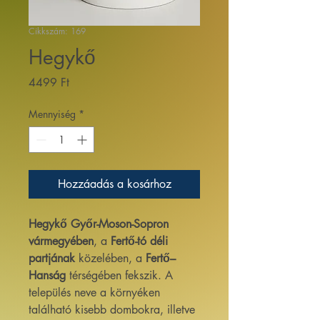
Cikkszám: 169
Hegykő
Ár
4499 Ft
Mennyiség
*
Hozzáadás a kosárhoz
Hegykő
Győr-Moson-Sopron
vármegyében
, a
Fertő-tó déli
partjának
közelében, a
Fertő–
Hanság
térségében fekszik. A
település neve a környéken
található kisebb dombokra, illetve