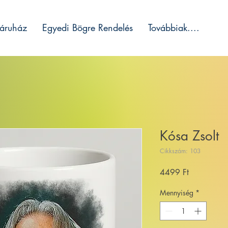
áruház
Egyedi Bögre Rendelés
Továbbiak....
Kósa Zsolt
Cikkszám: 103
Ár
4499 Ft
Mennyiség
*