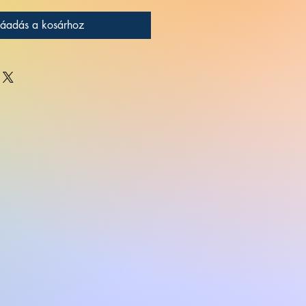
áadás a kosárhoz