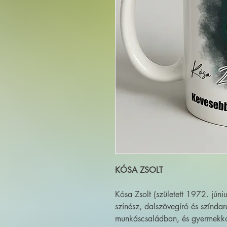
KÓSA ZSOLT
Kósa Zsolt (született 1972. jún
színész, dalszövegíró és színdar
munkáscsaládban, és gyermekko