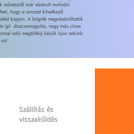
ik művészről már vásárolt motiváló
heti, hogy a sorozat következő
sítést kapjon. A bögrék megvásárolhatók
én (pl. díszcsomagolás, vagy más címre
onnal való megtöltés) kérjük írjon nekünk
-ra!
WEBSHOP
Szállítás és
visszaküldés