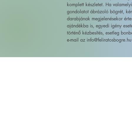
komplett készletet. Ha valamely
gondolatot ábrázoló bögrét, kér
darabjának megjelenésekor érte
ajándékba is, egyedi igény eset
történő kézbesítés, esetleg bonb
e-mail az info@feliratosbogre.hu 
FELIRATOS BÖGRÉK - BÖGRETIKUM
KultúrDoktor Management Kft.
6600 Szentes, Bacsó Béla u. 11.
Adószám: 32942464-2-06