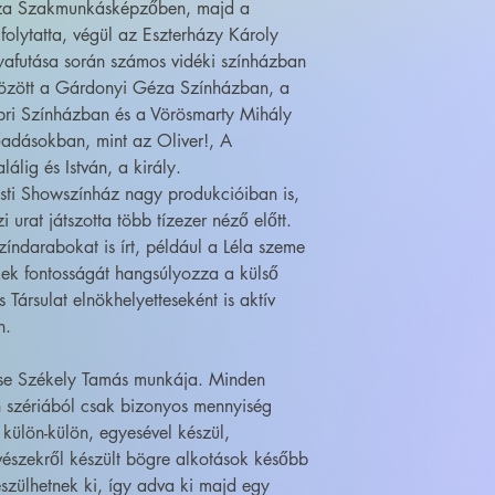
ssza Szakmunkásképzőben, majd a
lytatta, végül az Eszterházy Károly
lyafutása során számos vidéki színházban
 között a Gárdonyi Géza Színházban, a
bri Színházban és a Vörösmarty Mihály
őadásokban, mint az Oliver!, A
álig és István, a király.
sti Showszínház nagy produkcióiban is,
 urat játszotta több tízezer néző előtt.
színdarabokat is írt, például a Léla szeme
kek fontosságát hangsúlyozza a külső
 Társulat elnökhelyetteseként is aktív
n.
ése Székely Tamás munkája. Minden
 szériából csak bizonyos mennyiség
 külön-külön, egyesével készül,
szekről készült bögre alkotások később
szülhetnek ki, így adva ki majd egy