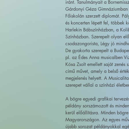
iránt. Tanulmányait a Bornemi
Gárdonyi Géza Gimnáziumban fo
Főiskolán szerzett diplomát. Pá
és koncerten lépett fel, többek
Harlekin Bábszínházban, a Koli
Színházban. Szerepelt olyan el
csodazongorista, Légy jó mindhal
De gyakorta szerepelt a Budape
pl. az Édes Anna musicalben Vizi
Kósa Zsolt emellett saját zenés 
című művet, amely a belső érté
megjelenés helyett. A Musicalitas
szerepet vállal a színházi életbe
A bögre egyedi grafikai tervez
példány sorszámozott és minden
kerül előállításra. Minden bögre
Magyarországon. Az egyes művé
újabb sorozat példányokkal egé