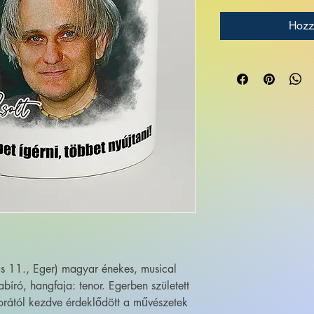
Hozz
ius 11., Eger) magyar énekes, musical
abíró, hangfaja: tenor. Egerben született
rától kezdve érdeklődött a művészetek