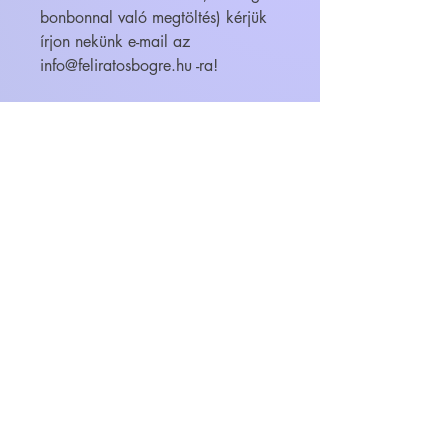
bonbonnal való megtöltés) kérjük
írjon nekünk e-mail az
info@feliratosbogre.hu -ra!
WEBÁRUHÁZ
FELIRATOS BÖGRÉK - BÖGRETIKUM
KultúrDoktor Management Kft.
6600 Szentes, Bacsó Béla u. 11.
Adószám:
32942464-2-06
Cégjegyzékszám:
06-09-030893
Bankszámlaszám:
104104000000010055900800
email:
info@bogretikum.hu
vagy