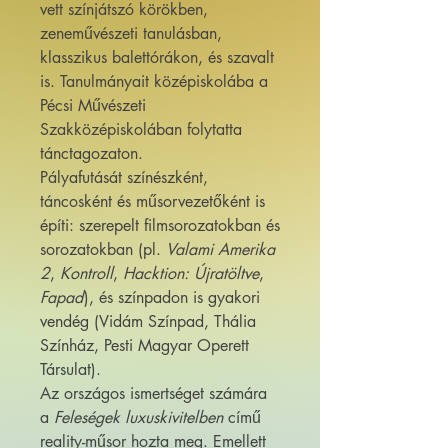
vett színjátszó körökben,
zeneművészeti tanulásban,
klasszikus balettórákon, és szavalt
is. Tanulmányait középiskolába a
Pécsi Művészeti
Szakközépiskolában folytatta
tánctagozaton.
Pályafutását színészként,
táncosként és műsorvezetőként is
építi: szerepelt filmsorozatokban és
sorozatokban (pl.
Valami Amerika
2
,
Kontroll
,
Hacktion: Újratöltve
,
Fapad
), és színpadon is gyakori
vendég (Vidám Színpad, Thália
Színház, Pesti Magyar Operett
Társulat).
Az országos ismertséget számára
a
Feleségek luxuskivitelben
című
reality-műsor hozta meg. Emellett