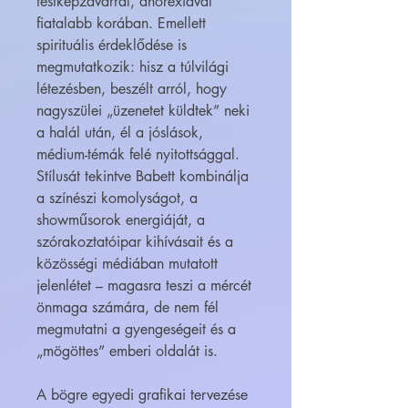
testképzavarral, anorexiával
fiatalabb korában. Emellett
spirituális érdeklődése is
megmutatkozik: hisz a túlvilági
létezésben, beszélt arról, hogy
nagyszülei „üzenetet küldtek” neki
a halál után, él a jóslások,
médium-témák felé nyitottsággal.
Stílusát tekintve Babett kombinálja
a színészi komolyságot, a
showműsorok energiáját, a
szórakoztatóipar kihívásait és a
közösségi médiában mutatott
jelenlétet – magasra teszi a mércét
önmaga számára, de nem fél
megmutatni a gyengeségeit és a
„mögöttes” emberi oldalát is.
A bögre egyedi grafikai tervezése