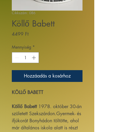
Cikkszám: 086
Köllő Babett
Ár
4499 Ft
Mennyiség
*
Hozzáadás a kosárhoz
KÖLLŐ BABETT
Köllő Babett
1978. október 30-án
született Szekszárdon.Gyermek- és
ifjúkorát Bonyhádon töltötte, ahol
már általános iskola alatt is részt