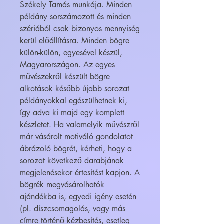
Székely Tamás munkája. Minden
példány sorszámozott és minden
szériából csak bizonyos mennyiség
kerül előállításra. Minden bögre
külön-külön, egyesével készül,
Magyarországon. Az egyes
művészekről készült bögre
alkotások később újabb sorozat
példányokkal egészülhetnek ki,
így adva ki majd egy komplett
készletet. Ha valamelyik művészről
már vásárolt motiváló gondolatot
ábrázoló bögrét, kérheti, hogy a
sorozat következő darabjának
megjelenésekor értesítést kapjon. A
bögrék megvásárolhatók
ajándékba is, egyedi igény esetén
(pl. díszcsomagolás, vagy más
címre történő kézbesítés, esetleg