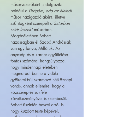
műsorvezetőként is dolgozik:
például a
Drágám, add az életed!
műsor házigazdájaként, illetve
zsűritagként szerepelt a
Sztárban
sztár leszek!
műsorban.
Magánéletében Babett
házasságban él Szabó Andrással;
van egy lánya, Millájuk. Az
anyaság és a karrier együttélése
fontos számára: hangsúlyozza,
hogy mindennapi életében
megmaradt benne a vidéki
gyökerekből származó hétköznapi
vonás, annak ellenére, hogy a
közszereplés sokféle
következményével is szembesül.
Babett őszintén beszél arról is,
hogy küzdött teste képével,