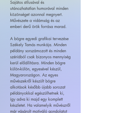
Sajátos stílusával és
utánozhatatlan humorával minden
közönséget azonnal megnyert.
Művészete a vidámság és az
emberi derű örök forrása marad.
A bögre egyedi grafikai tervezése
Székely Tamás munkája. Minden
példány sorszámozott és minden
szériából csak bizonyos mennyiség
kerül előállításra. Minden bögre
külön-külön, egyesével készül,
Magyarországon. Az egyes
művészekről készült bögre
alkotások később újabb sorozat
példányokkal egészülhetnek ki,
így adva ki majd egy komplett
készletet. Ha valamelyik művészről
már vásárolt motiváló gondolatot