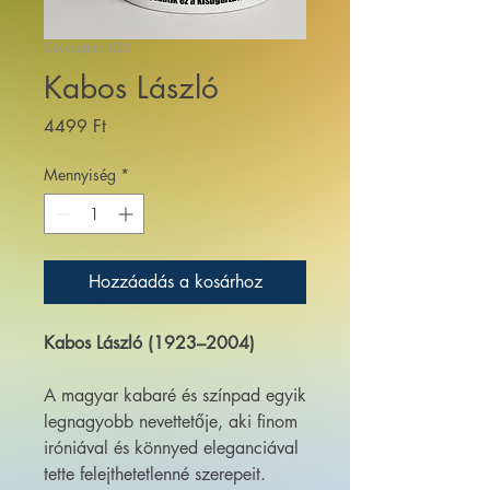
Cikkszám: 020
Kabos László
Ár
4499 Ft
Mennyiség
*
Hozzáadás a kosárhoz
Kabos László (1923–2004)
A magyar kabaré és színpad egyik
legnagyobb nevettetője, aki finom
iróniával és könnyed eleganciával
tette felejthetetlenné szerepeit.