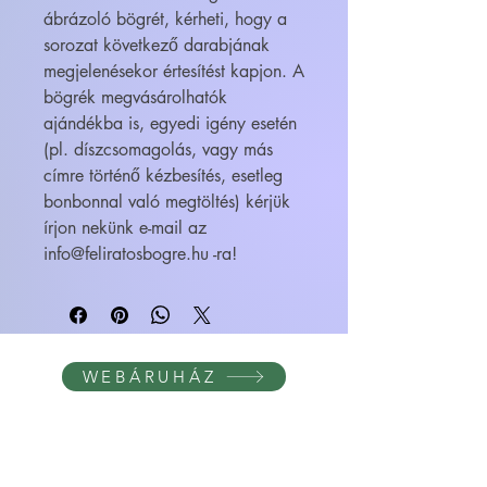
ábrázoló bögrét, kérheti, hogy a
sorozat következő darabjának
megjelenésekor értesítést kapjon. A
bögrék megvásárolhatók
ajándékba is, egyedi igény esetén
(pl. díszcsomagolás, vagy más
címre történő kézbesítés, esetleg
bonbonnal való megtöltés) kérjük
írjon nekünk e-mail az
info@feliratosbogre.hu -ra!
WEBÁRUHÁZ
FELIRATOS BÖGRÉK - BÖGRETIKUM
KultúrDoktor Management Kft.
6600 Szentes, Bacsó Béla u. 11.