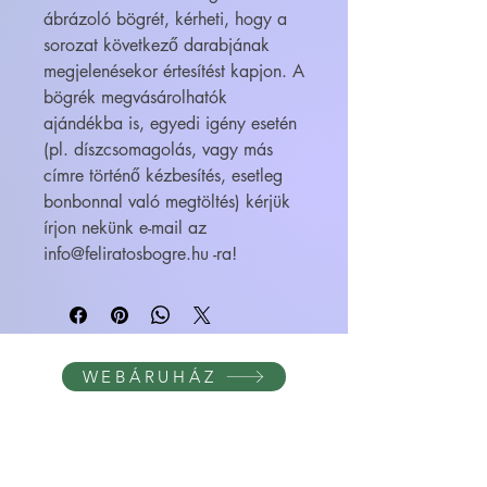
ábrázoló bögrét, kérheti, hogy a
sorozat következő darabjának
megjelenésekor értesítést kapjon. A
bögrék megvásárolhatók
ajándékba is, egyedi igény esetén
(pl. díszcsomagolás, vagy más
címre történő kézbesítés, esetleg
bonbonnal való megtöltés) kérjük
írjon nekünk e-mail az
info@feliratosbogre.hu -ra!
WEBÁRUHÁZ
FELIRATOS BÖGRÉK - BÖGRETIKUM
KultúrDoktor Management Kft.
6600 Szentes, Bacsó Béla u. 11.