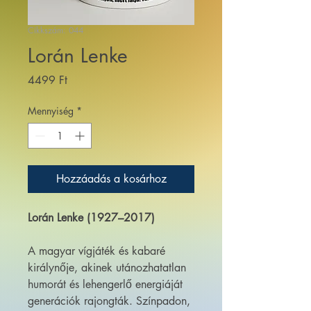
Cikkszám: 044
Lorán Lenke
Ár
4499 Ft
Mennyiség
*
Hozzáadás a kosárhoz
Lorán Lenke (1927–2017)
A magyar vígjáték és kabaré
királynője, akinek utánozhatatlan
humorát és lehengerlő energiáját
generációk rajongták. Színpadon,