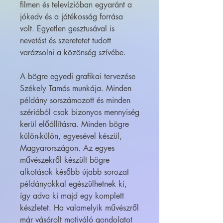
filmen és televízióban egyaránt a
jókedv és a játékosság forrása
volt. Egyetlen gesztusával is
nevetést és szeretetet tudott
varázsolni a közönség szívébe.
A bögre egyedi grafikai tervezése
Székely Tamás munkája. Minden
példány sorszámozott és minden
szériából csak bizonyos mennyiség
kerül előállításra. Minden bögre
külön-külön, egyesével készül,
Magyarországon. Az egyes
művészekről készült bögre
alkotások később újabb sorozat
példányokkal egészülhetnek ki,
így adva ki majd egy komplett
készletet. Ha valamelyik művészről
már vásárolt motiváló gondolatot