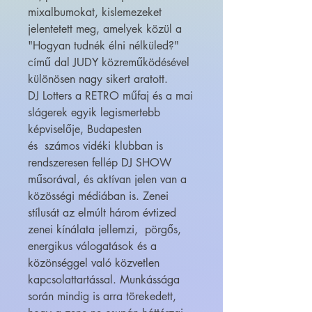
mixalbumokat, kislemezeket
jelentetett meg, amelyek közül a
"Hogyan tudnék élni nélküled?"
című dal JUDY közreműködésével
különösen nagy sikert aratott.
DJ Lotters a RETRO műfaj és a mai
slágerek egyik legismertebb
képviselője, Budapesten
és számos vidéki klubban is
rendszeresen fellép DJ SHOW
műsorával, és aktívan jelen van a
közösségi médiában is. Zenei
stílusát az elmúlt három évtized
zenei kínálata jellemzi, pörgős,
energikus válogatások és a
közönséggel való közvetlen
kapcsolattartással. Munkássága
során mindig is arra törekedett,