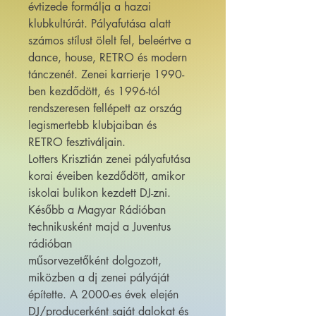
évtizede formálja a hazai
klubkultúrát. Pályafutása alatt
számos stílust ölelt fel, beleértve a
dance, house, RETRO és modern
tánczenét. Zenei karrierje 1990-
ben kezdődött, és 1996-tól
rendszeresen fellépett az ország
legismertebb klubjaiban és
RETRO fesztiváljain.
Lotters Krisztián zenei pályafutása
korai éveiben kezdődött, amikor
iskolai bulikon kezdett DJ-zni.
Később a Magyar Rádióban
technikusként majd a Juventus
rádióban
műsorvezetőként dolgozott,
miközben a dj zenei pályáját
építette. A 2000-es évek elején
DJ/producerként saját dalokat és