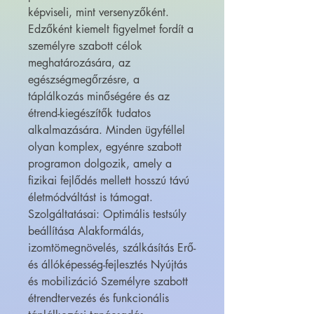
képviseli, mint versenyzőként.
Edzőként kiemelt figyelmet fordít a
személyre szabott célok
meghatározására, az
egészségmegőrzésre, a
táplálkozás minőségére és az
étrend-kiegészítők tudatos
alkalmazására. Minden ügyféllel
olyan komplex, egyénre szabott
programon dolgozik, amely a
fizikai fejlődés mellett hosszú távú
életmódváltást is támogat.
Szolgáltatásai: Optimális testsúly
beállítása Alakformálás,
izomtömegnövelés, szálkásítás Erő-
és állóképesség-fejlesztés Nyújtás
és mobilizáció Személyre szabott
étrendtervezés és funkcionális