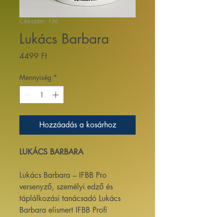
Cikkszám: 136
Lukács Barbara
Ár
4499 Ft
Mennyiség
*
Hozzáadás a kosárhoz
LUKÁCS BARBARA
Lukács Barbara – IFBB Pro
versenyző, személyi edző és
táplálkozási tanácsadó Lukács
Barbara elismert IFBB Profi