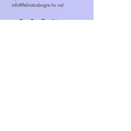
info@feliratosbogre.hu -ra!
WEBÁRUHÁZ
FELIRATOS BÖGRÉK - BÖGRETIKUM
KultúrDoktor Management Kft.
6600 Szentes, Bacsó Béla u. 11.
Adószám:
32942464-2-06
Cégjegyzékszám:
06-09-030893
Bankszámlaszám:
104104000000010055900800
email:
info@bogretikum.hu
vagy
info@feliratosbogre.hu
info:
+36307769035