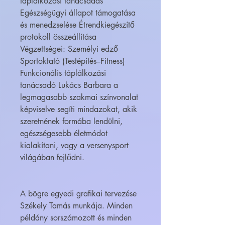
táplálkozási tanácsadás
Egészségügyi állapot támogatása
és menedzselése Étrendkiegészítő
protokoll összeállítása
Végzettségei: Személyi edző
Sportoktató (Testépítés–Fitness)
Funkcionális táplálkozási
tanácsadó Lukács Barbara a
legmagasabb szakmai színvonalat
képviselve segíti mindazokat, akik
szeretnének formába lendülni,
egészségesebb életmódot
kialakítani, vagy a versenysport
világában fejlődni.
A bögre egyedi grafikai tervezése
Székely Tamás munkája. Minden
példány sorszámozott és minden