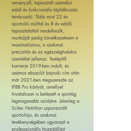
versenyző, tapasztalt személyi
edző és funkcionális táplálkozási
tanácsadó. Több mint 22 év
sportolói múlttal és 8 év edzői
tapasztalattal rendelkezik,
munkáját pedig következetesen a
maximalizmus, a szakmai
precizitás és az egészségtudatos
szemlélet jellemzi. Testépítő
karrierje 2019-ben indult, és
számos abszolút bajnoki cím után
már 2021-ben megszerezte az
IFBB Pro kártyát, amellyel
hivatalosan is belépett a sportág
legmagasabb szintjére. Jelenleg a
Scitec Nutrition szponzorált
sportolója, és szakmai
tevékenységében ugyanazt a
professzionális hozzáállást