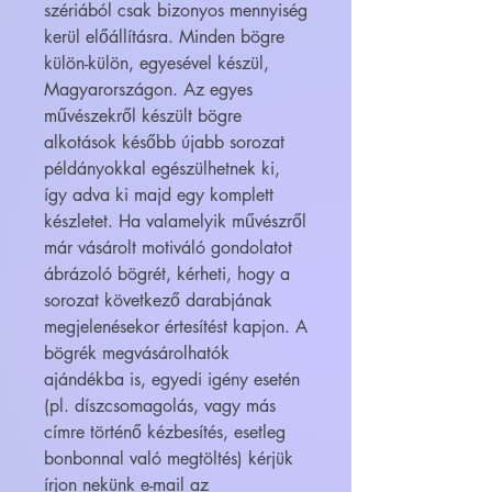
szériából csak bizonyos mennyiség
kerül előállításra. Minden bögre
külön-külön, egyesével készül,
Magyarországon. Az egyes
művészekről készült bögre
alkotások később újabb sorozat
példányokkal egészülhetnek ki,
így adva ki majd egy komplett
készletet. Ha valamelyik művészről
már vásárolt motiváló gondolatot
ábrázoló bögrét, kérheti, hogy a
sorozat következő darabjának
megjelenésekor értesítést kapjon. A
bögrék megvásárolhatók
ajándékba is, egyedi igény esetén
(pl. díszcsomagolás, vagy más
címre történő kézbesítés, esetleg
bonbonnal való megtöltés) kérjük
írjon nekünk e-mail az