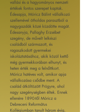
vallási és a hagyományos nemzeti
értékek fontos szerepet kaptak.
Édesapja, Móricz Bálint vállalkozó
szellemével ötholdas parasztból a
nagygazdák közé küzdötte magát.
Édesanyja, Pallaghy Erzsébet
szegény, de művelt lelkészi
családból származott, és
ragaszkodott gyermekei
iskoláztatásához, akik közül kettő
még gyermekkorában elhunyt, és
heten érték meg a felnőttkort.
Móricz hatéves volt, amikor apja
vállalkozása csődbe ment. A
család átköltözött Prügyre, ahol
nagy szegénységben éltek. Ennek
ellenére 1890-től Móricz a
Debreceni Református
Kollégiumban tanult három évig,