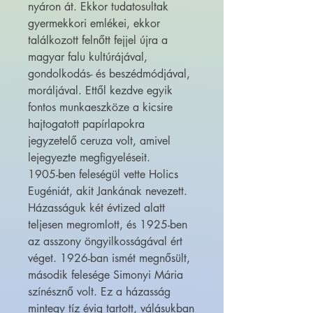
nyáron át. Ekkor tudatosultak
gyermekkori emlékei, ekkor
találkozott felnőtt fejjel újra a
magyar falu kultúrájával,
gondolkodás- és beszédmódjával,
moráljával. Ettől kezdve egyik
fontos munkaeszköze a kicsire
hajtogatott papírlapokra
jegyzetelő ceruza volt, amivel
lejegyezte megfigyeléseit.
1905-ben feleségül vette Holics
Eugéniát, akit Jankának nevezett.
Házasságuk két évtized alatt
teljesen megromlott, és 1925-ben
az asszony öngyilkosságával ért
véget. 1926-ban ismét megnősült,
második felesége Simonyi Mária
színésznő volt. Ez a házasság
mintegy tíz évig tartott, válásukban