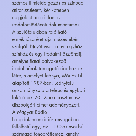
számos filmfeldolgozás és színpadi
átirat született, két kötetben
megjelent naplói fontos
irodalomtörténeti dokumentumok.
A szülőfalujában található
emlékháza életrajzi múzeumként
szolgál. Nevét viseli a nyíregyházi
színház és egy irodalmi ösztöndíj,
amelyet fiatal pályakezdő
irodalmárok támogatására hoztak
létre, s amelyet leánya, Móricz Lili
alapított 1987-ben. Leányfalu
önkormányzata a település egykori
lakójának 2012-ben posztumusz
díszpolgári címet adományozott.
A Magyar Rádió
hangdokumentációs anyagában
fellelhető egy, az 1930-as évekből
származó fonográflemez, amely