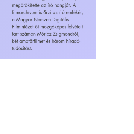
megörökítette az író hangját. A
filmarchívum is őrzi az író emlékét,
a Magyar Nemzeti Digitális
Filmintézet öt mozgóképes felvételt
tart számon Móricz Zsigmondról,
két amatőrfilmet és három híradó-
tudósítást.
A bögre egyedi grafikai tervezése
Székely Tamás munkája. Minden
példány sorszámozott és minden
szériából csak bizonyos mennyiség
kerül előállításra. Minden bögre
külön-külön, egyesével készül,
Magyarországon. Az egyes
művészekről készült bögre
alkotások később újabb sorozat
példányokkal egészülhetnek ki,