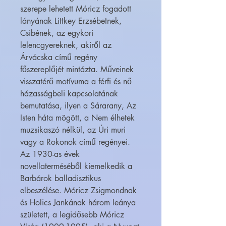
szerepe lehetett Móricz fogadott
lányának Littkey Erzsébetnek,
Csibének, az egykori
lelencgyereknek, akiről az
Árvácska című regény
főszereplőjét mintázta. Műveinek
visszatérő motívuma a férfi és nő
házasságbeli kapcsolatának
bemutatása, ilyen a Sárarany, Az
Isten háta mögött, a Nem élhetek
muzsikaszó nélkül, az Úri muri
vagy a Rokonok című regényei.
Az 1930-as évek
novellaterméséből kiemelkedik a
Barbárok balladisztikus
elbeszélése. Móricz Zsigmondnak
és Holics Jankának három leánya
született, a legidősebb Móricz