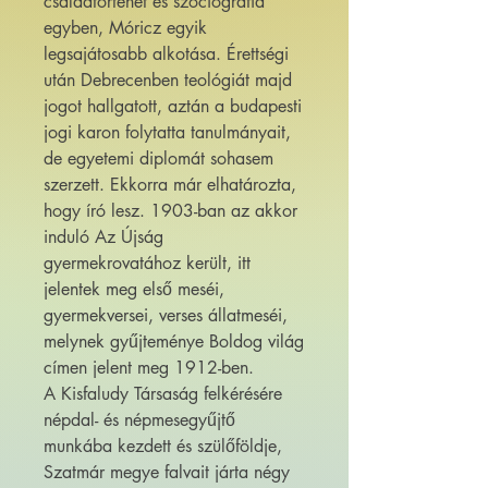
családtörténet és szociográfia
egyben, Móricz egyik
legsajátosabb alkotása. Érettségi
után Debrecenben teológiát majd
jogot hallgatott, aztán a budapesti
jogi karon folytatta tanulmányait,
de egyetemi diplomát sohasem
szerzett. Ekkorra már elhatározta,
hogy író lesz. 1903-ban az akkor
induló Az Újság
gyermekrovatához került, itt
jelentek meg első meséi,
gyermekversei, verses állatmeséi,
melynek gyűjteménye Boldog világ
címen jelent meg 1912-ben.
A Kisfaludy Társaság felkérésére
népdal- és népmesegyűjtő
munkába kezdett és szülőföldje,
Szatmár megye falvait járta négy