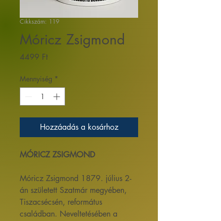
Cikkszám: 119
Móricz Zsigmond
Ár
4499 Ft
Mennyiség
*
Hozzáadás a kosárhoz
MÓRICZ ZSIGMOND
Móricz Zsigmond 1879. július 2-
án született Szatmár megyében,
Tiszacsécsén, református
családban. Neveltetésében a