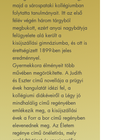
majd a sárospataki kollégiumban
folytatta tanulmányait. Itt az első
félév végén három tárgyból
megbukott, ezért anyai nagybátyja
felügyelete alá került a
kisújszállási gimnáziumba, és ott is
érettségizett 1899-ben jeles
eredménnyel.
Gyermekkora élményeit több
művében megörökítette. A Judith
és Eszter című novellája a prügyi
évek hangulatát idézi fel, a
kollégiumi diákéveiről a Légy jó
mindhalálig című regényében
emlékezik meg, a kisújszállási
évek a Forr a bor című regényben
elevenednek meg. Az Életem
regénye című önéletírás, mely