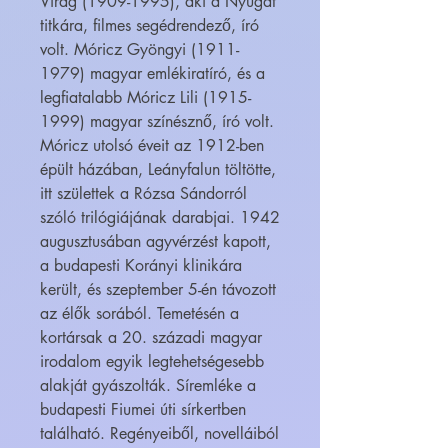
Virág (1909-1995), aki a Nyugat
titkára, filmes segédrendező, író
volt. Móricz Gyöngyi (1911-
1979) magyar emlékiratíró, és a
legfiatalabb Móricz Lili (1915-
1999) magyar színésznő, író volt.
Móricz utolsó éveit az 1912-ben
épült házában, Leányfalun töltötte,
itt születtek a Rózsa Sándorról
szóló trilógiájának darabjai. 1942
augusztusában agyvérzést kapott,
a budapesti Korányi klinikára
került, és szeptember 5-én távozott
az élők sorából. Temetésén a
kortársak a 20. századi magyar
irodalom egyik legtehetségesebb
alakját gyászolták. Síremléke a
budapesti Fiumei úti sírkertben
található. Regényeiből, novelláiból