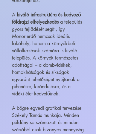
vonzerejéhez.
A
kiváló infrastruktúra és kedvező
földrajzi elhelyezkedés
a település
gyors fejlődését segíti, így
Monorierdő nemcsak ideális
lakóhely, hanem a környékbeli
vállalkozások számára is kiváló
település. A környék természetes
adottságai – a dombvidékek,
homokhátságok és síkságok –
egyaránt lehetőséget nyújtanak a
pihenésre, kirándulásra, és a
vidéki élet kedvelőinek.
A bögre egyedi grafikai tervezése
Székely Tamás munkája. Minden
példány sorszámozott és minden
szériából csak bizonyos mennyiség