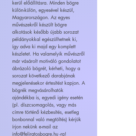
kerül előállításra. Minden bögre
külön-külön, egyesével készül,
Magyarországon. Az egyes
művészekről készült bögre
alkotások később újabb sorozat
példányokkal egészülhetnek ki,
így adva ki majd egy komplett
készletet. Ha valamelyik művészről
már vásárolt motiváló gondolatot
ábrázoló bögrét, kérheti, hogy a
sorozat következő darabjának
megjelenésekor értesítést kapjon. A
bögrék megvásárolhatók
ajándékba is, egyedi igény esetén
(pl. díszcsomagolás, vagy más
címre történő kézbesítés, esetleg
bonbonnal való megtöltés) kérjük
írjon nekünk e-mail az
info@feliratosbogre.hu -ra!