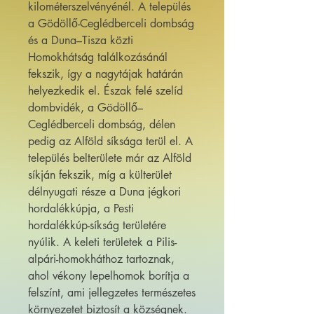
kilométerszelvényénél. A település
a Gödöllő-Ceglédberceli dombság
és a Duna–Tisza közti
Homokhátság találkozásánál
fekszik, így a nagytájak határán
helyezkedik el. Észak felé szelíd
dombvidék, a Gödöllő–
Ceglédberceli dombság, délen
pedig az Alföld síksága terül el. A
település belterülete már az Alföld
síkján fekszik, míg a külterület
délnyugati része a Duna jégkori
hordalékkúpja, a Pesti
hordalékkúp-síkság területére
nyúlik. A keleti területek a Pilis-
alpári-homokháthoz tartoznak,
ahol vékony lepelhomok borítja a
felszínt, ami jellegzetes természetes
környezetet biztosít a községnek.