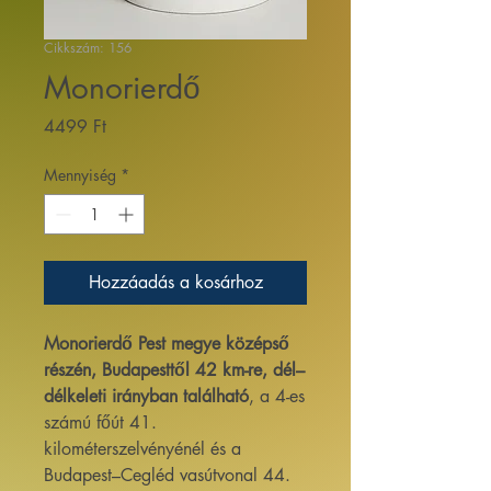
Cikkszám: 156
Monorierdő
Ár
4499 Ft
Mennyiség
*
Hozzáadás a kosárhoz
Monorierdő Pest megye középső
részén, Budapesttől 42 km-re, dél–
délkeleti irányban található
, a 4-es
számú főút 41.
kilométerszelvényénél és a
Budapest–Cegléd vasútvonal 44.