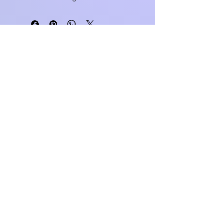
WEBÁRUHÁZ
FELIRATOS BÖGRÉK - BÖGRETIKUM
KultúrDoktor Management Kft.
6600 Szentes, Bacsó Béla u. 11.
Adószám:
32942464-2-06
Cégjegyzékszám:
06-09-030893
Bankszámlaszám:
104104000000010055900800
email:
info@bogretikum.hu
vagy
info@feliratosbogre.hu
info:
+36307769035