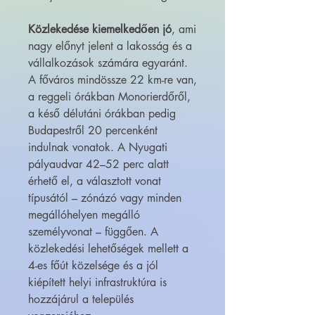
Közlekedése kiemelkedően jó
, ami
nagy előnyt jelent a lakosság és a
vállalkozások számára egyaránt.
A főváros mindössze 22 km-re van,
a reggeli órákban Monorierdőről,
a késő délutáni órákban pedig
Budapestről 20 percenként
indulnak vonatok. A Nyugati
pályaudvar 42–52 perc alatt
érhető el, a választott vonat
típusától – zónázó vagy minden
megállóhelyen megálló
személyvonat – függően. A
közlekedési lehetőségek mellett a
4-es főút közelsége és a jól
kiépített helyi infrastruktúra is
hozzájárul a település