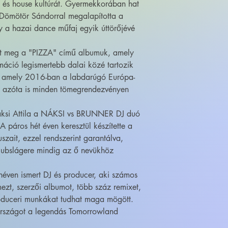
e és house kultúrát. Gyermekkorában hat
 Dömötör Sándorral megalapította a
y a hazai dance műfaj egyik úttörőjévé
nt meg a "PIZZA" című albumuk, amely
máció legismertebb dalai közé tartozik
", amely 2016-ban a labdarúgó Európa-
és azóta is minden tömegrendezvényen
Náksi Attila a NÁKSI vs BRUNNER DJ duó
 A páros hét éven keresztül készítette a
szait, ezzel rendszerint garantálva,
lubslágere mindig az ő nevükhöz
ven ismert DJ és producer, aki számos
mezt, szerzői albumot, több száz remixet,
produceri munkákat tudhat maga mögött.
rszágot a legendás Tomorrowland