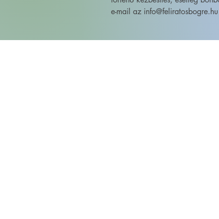
e-mail az info@feliratosbogre.hu 
FELIRATOS BÖGRÉK - BÖGRETIKUM
KultúrDoktor Management Kft.
6600 Szentes, Bacsó Béla u. 11.
Adószám: 32942464-2-06
Cégjegyzékszám: 06-09-030893
Bankszámlaszám:
104104000000010055900800
email:
info@bogretikum.hu
vagy