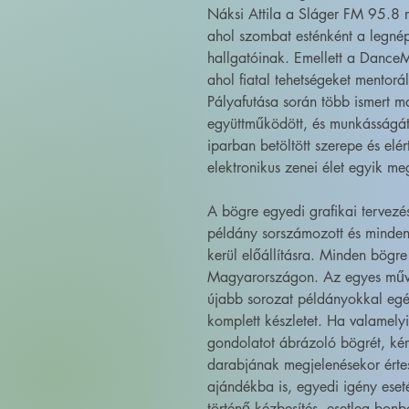
Náksi Attila a Sláger FM 95.8 
ahol szombat esténként a legné
hallgatóinak. Emellett a Dance
ahol fiatal tehetségeket mentorál
Pályafutása során több ismert m
együttműködött, és munkásságát 
iparban betöltött szerepe és el
elektronikus zenei élet egyik m
A bögre egyedi grafikai tervez
példány sorszámozott és minden
kerül előállításra. Minden bögre
Magyarországon. Az egyes művé
újabb sorozat példányokkal egé
komplett készletet. Ha valamely
gondolatot ábrázoló bögrét, kér
darabjának megjelenésekor érte
ajándékba is, egyedi igény eset
történő kézbesítés, esetleg bonb