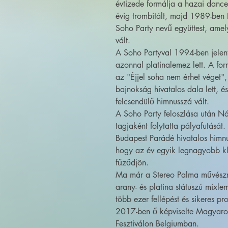
évtizede formálja a hazai danc
évig trombitált, majd 1989-ben
Soho Party nevű együttest, amel
vált.
A Soho Partyval 1994-ben jele
azonnal platinalemez lett. A for
az "Éjjel soha nem érhet véget
bajnokság hivatalos dala lett, 
felcsendülő himnusszá vált.
A Soho Party feloszlása után 
tagjaként folytatta pályafutását.
Budapest Parádé hivatalos himnu
hogy az év egyik legnagyobb k
fűződjön.
Ma már a Stereo Palma művészné
arany- és platina státuszú mixle
több ezer fellépést és sikeres 
2017-ben ő képviselte Magyaro
Fesztiválon Belgiumban.