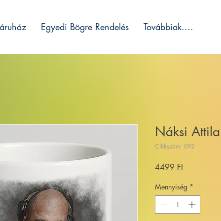
áruház
Egyedi Bögre Rendelés
Továbbiak....
Náksi Attila
Cikkszám: 092
Ár
4499 Ft
Mennyiség
*