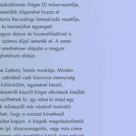
rádióállomás Sláger DJ műsorvezetője,
pszerűbb slágereket hozza el
Mania Recordings lemezkiadó vezetője,
 és karrierjüket egyengeti.
agyar dance- és house-előadóval is
számos díjjal ismerték el. A zenei
ért eredményei alapján a magyar
eghatározó alakja.
ése Székely Tamás munkája. Minden
 szériából csak bizonyos mennyiség
 külön-külön, egyesével készül,
szekről készült bögre alkotások később
szülhetnek ki, így adva ki majd egy
ik művészről már vásárolt motiváló
heti, hogy a sorozat következő
sítést kapjon. A bögrék megvásárolhatók
én (pl. díszcsomagolás, vagy más címre
onnal való megtöltés) kérjük írjon nekünk