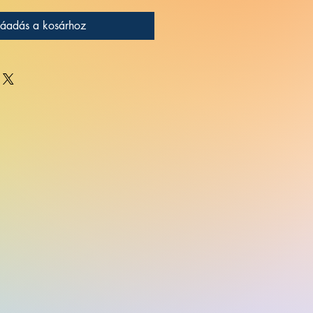
áadás a kosárhoz