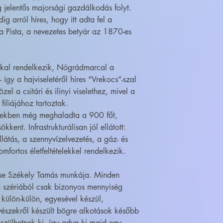
 jelentős majorsági gazdálkodás folyt.
g arról híres, hogy itt adta fel a
sa Pista, a nevezetes betyár az 1870-es
kal rendelkezik, Nógrádmarcal a
 így a hajviseletéről híres “Vrekocs”-szal
el a csitári és ilinyi viselethez, mivel a
iliájához tartoztak.
vekben még meghaladta a 900 főt,
ent. Infrastrukturálisan jól ellátott:
llátás, a szennyvízelvezetés, a gáz- és
omfortos életfeltételekkel rendelkezik.
ése Székely Tamás munkája. Minden
 szériából csak bizonyos mennyiség
 külön-külön, egyesével készül,
szekről készült bögre alkotások később
szülhetnek ki, így adva ki majd egy