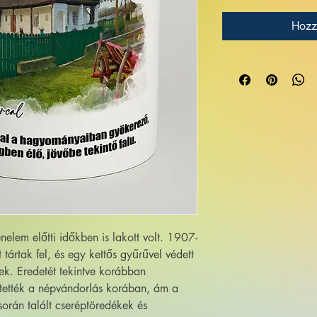
Hozz
nelem előtti időkben is lakott volt. 1907-
tártak fel, és egy kettős gyűrűvel védett
ek. Eredetét tekintve korábban
pítették a népvándorlás korában, ám a
orán talált cseréptöredékek és