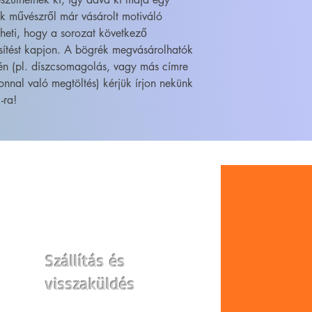
ik művészről már vásárolt motiváló
heti, hogy a sorozat következő
sítést kapjon. A bögrék megvásárolhatók
én (pl. díszcsomagolás, vagy más címre
onnal való megtöltés) kérjük írjon nekünk
-ra!
WEBSHOP
Szállítás és
visszaküldés