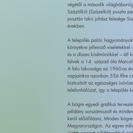
végétől a második világháborúig
Százölkút (Százelkút) puszta pedi
pusztán lakó juhász felesége Si
években.
A település palóc hagyományok
környékre jellemző viseletekkel –
és a díszes ködmönökkel – áll köz
falvak a 14. század óta Marcal f
A falu lakossága az 1960-as é
napjainkra azonban 556 főre csökk
biztosított az egészséges ivóvíze
telefonhálózat, így a település k
A bögre egyedi grafikai tervez
példány sorszámozott és minden
kerül előállításra. Minden bögre
Magyarországon. Az egyes művé
újabb sorozat példányokkal egé