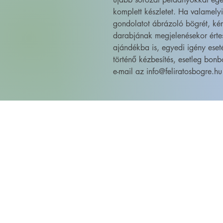
komplett készletet. Ha valamely
gondolatot ábrázoló bögrét, kér
darabjának megjelenésekor érte
ajándékba is, egyedi igény eset
történő kézbesítés, esetleg bonb
e-mail az info@feliratosbogre.hu 
FELIRATOS BÖGRÉK - BÖGRETIKUM
KultúrDoktor Management Kft.
6600 Szentes, Bacsó Béla u. 11.
Adószám: 32942464-2-06