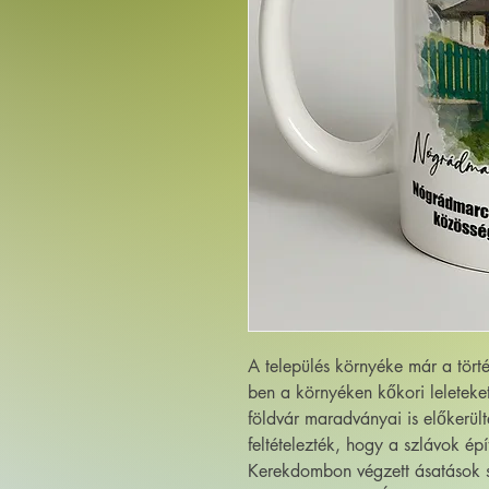
A település környéke már a törté
ben a környéken kőkori leleteket 
földvár maradványai is előkerült
feltételezték, hogy a szlávok é
Kerekdombon végzett ásatások s