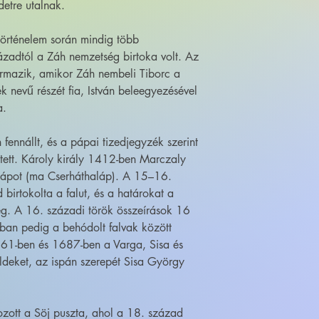
etre utalnak.
történelem során mindig több
zázadtól a Záh nemzetség birtoka volt. Az
ármazik, amikor Záh nembeli Tiborc a
ek nevű részét fia, István beleegyezésével
a.
fennállt, és a pápai tizedjegyzék szerint
etett. Károly király 1412-ben Marczaly
lápot (ma Cserháthaláp). A 15–16.
birtokolta a falut, és a határokat a
eg. A 16. századi török összeírások 16
ban pedig a behódolt falvak között
661-ben és 1687-ben a Varga, Sisa és
öldeket, az ispán szerepét Sisa György
ozott a Söj puszta, ahol a 18. század