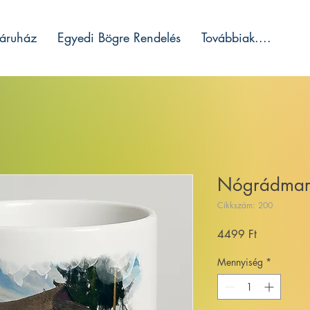
áruház
Egyedi Bögre Rendelés
Továbbiak....
Nógrádmar
Cikkszám: 200
Ár
4499 Ft
Mennyiség
*