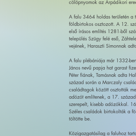
cölöpnyomok az Árpád-kori ered
A falu 3464 holdas területén a 
földbirtokos osztozott. A 12. s
első írásos említés 1281-ből sz
település Szügy felé eső, Záhtel
vejének, Haraszti Simonnak adt
A falu plébániája már 1332-ben 
János nevű papja hat garast fiz
Péter fiának, Tamásnak adta Ha
század során a Marczaly család 
családtagok között osztották m
adózót említenek, a 17. század
szerepelt, kisebb adózókkal. 1
Széles családok birtokolták a f
töltötte be.
Közigazgatásilag a faluhoz tart