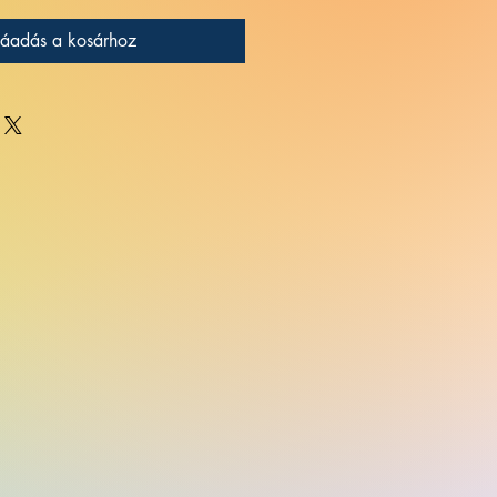
áadás a kosárhoz