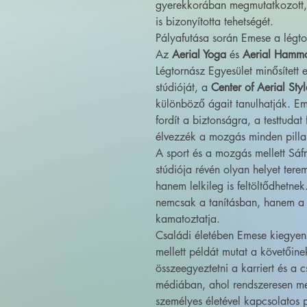
gyerekkorában megmutatkozott, 
is bizonyította tehetségét.
Pályafutása során Emese a légtor
Az
Aerial Yoga
és
Aerial Hamm
Légtornász Egyesület minősített 
stúdióját, a
Center of Aerial Styl
különböző ágait tanulhatják. Em
fordít a biztonságra, a testtudat
élvezzék a mozgás minden pilla
A sport és a mozgás mellett Sáfr
stúdiója révén olyan helyet tere
hanem lelkileg is feltöltődhetnek.
nemcsak a tanításban, hanem a 
kamatoztatja.
Családi életében Emese kiegyens
mellett példát mutat a követőin
összeegyeztetni a karriert és a c
médiában, ahol rendszeresen me
személyes életével kapcsolatos p