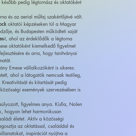
később pedig légtornász és oktatóként
na és az aerial műfaj szakértőjévé vált.
ock
oktatói képzéseken túl a Magyar
edzője, és Budapesten működteti saját
es
-t, ahol az érdeklődők a légtorna
ese oktatóként kiemelkedő figyelmet
 fejlesztésére és arra, hogy tanítványai
natát.
ány Emese vállalkozóként is sikeres:
mtett, ahol a látogatók nemcsak testileg,
 Kreativitását és kitartását pedig
közösségi események szervezésében is
úlyozott, figyelmes anya. Kisfia, Nolen
ek, hogyan lehet harmonikusan
saládi életet. Aktív a közösségi
gosztja az oktatással, családdal és
illanatokat, inspirációt nyújtva a