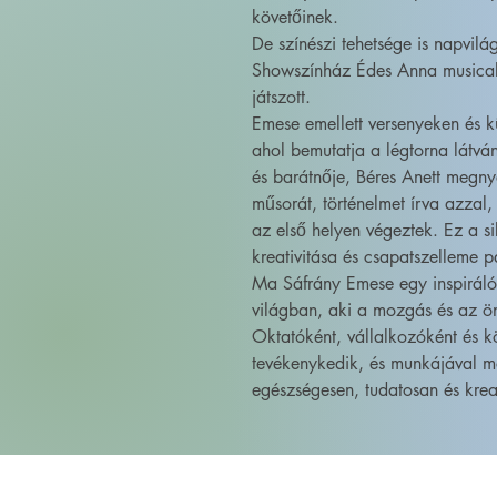
követőinek.
De színészi tehetsége is napvilág
Showszínház Édes Anna musical 
játszott.
Emese emellett versenyeken és k
ahol bemutatja a légtorna látvá
és barátnője, Béres Anett megn
műsorát, történelmet írva azzal,
az első helyen végeztek. Ez a si
kreativitása és csapatszelleme p
Ma Sáfrány Emese egy inspiráló 
világban, aki a mozgás és az ön
Oktatóként, vállalkozóként és k
tevékenykedik, és munkájával mo
egészségesen, tudatosan és kreat