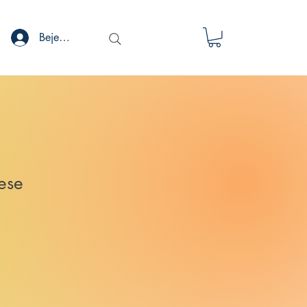
Bejelentkezés
ese