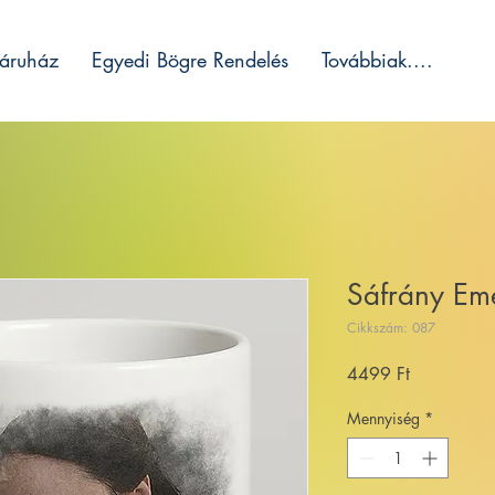
áruház
Egyedi Bögre Rendelés
Továbbiak....
Sáfrány Em
Cikkszám: 087
Ár
4499 Ft
Mennyiség
*