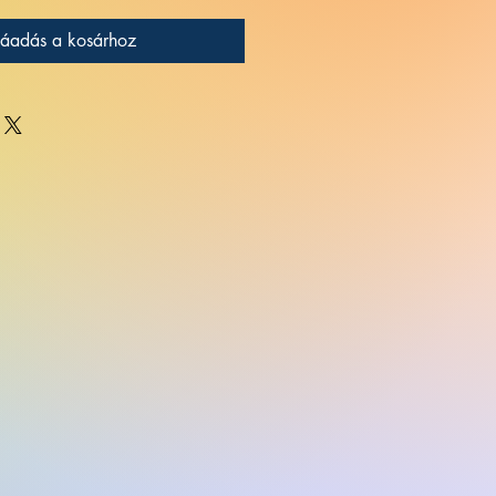
áadás a kosárhoz