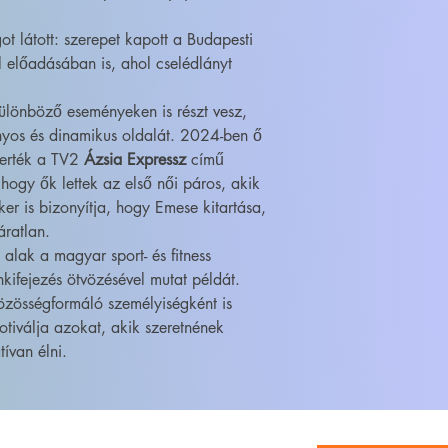
ot látott: szerepet kapott a Budapesti
előadásában is, ahol cselédlányt
ülönböző eseményeken is részt vesz,
nyos és dinamikus oldalát. 2024-ben ő
yerték a TV2
Ázsia Expressz
című
 hogy ők lettek az első női páros, akik
ker is bizonyítja, hogy Emese kitartása,
áratlan.
alak a magyar sport- és fitness
kifejezés ötvözésével mutat példát.
özösségformáló személyiségként is
tiválja azokat, akik szeretnének
ívan élni.