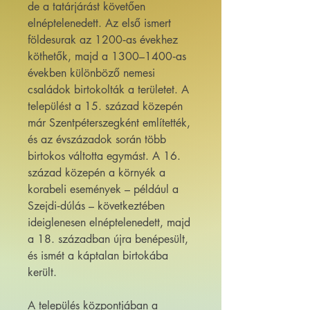
de a tatárjárást követően
elnéptelenedett. Az első ismert
földesurak az 1200‑as évekhez
köthetők, majd a 1300–1400‑as
években különböző nemesi
családok birtokolták a területet. A
települést a 15. század közepén
már Szentpéterszegként említették,
és az évszázadok során több
birtokos váltotta egymást. A 16.
század közepén a környék a
korabeli események – például a
Szejdi‑dúlás – következtében
ideiglenesen elnéptelenedett, majd
a 18. században újra benépesült,
és ismét a káptalan birtokába
került.
A település központjában a