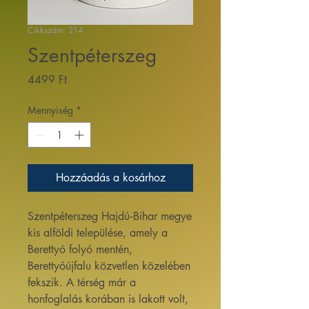
Cikkszám: 214
Szentpéterszeg
Ár
4499 Ft
Mennyiség
*
Hozzáadás a kosárhoz
Szentpéterszeg Hajdú‑Bihar megye
kis alföldi települése, amely a
Berettyó folyó mentén,
Berettyóújfalu közvetlen közelében
fekszik. A térség már a
honfoglalás korában is lakott volt,