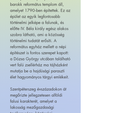
barokk református templom áll,
amelyet 1790‑ben építettek. Ez az
épület az egyik legfontosabb
történelmi jelképe a falunak, és
előtte IV. Béla király egész alakos
szobra látható, ami a közösség
történelmi tudatát erősíti. A
református egyház mellett a népi
építészet is fontos szerepet kapott:
a Dózsa György utcában található
vert falú zsellérház ma tájházként
mutatja be a hajdúsági paraszti
élet hagyományos tárgyi emlékeit.
Szentpéterszeg évszázadokon át
megőrizte jellegzetesen alföldi
falusi karakterét, amelyet a
lakosság mezőgazdasági