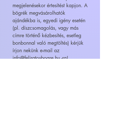
megjelenésekor értesítést kapjon. A
bögrék megvásárolhatók
ajándékba is, egyedi igény esetén
(pl. díszcsomagolás, vagy más
címre történő kézbesítés, esetleg
bonbonnal való megtöltés) kérjük
írjon nekünk e-mail az
info@feliratosbogre.hu -ra!
WEBÁRUHÁZ
FELIRATOS BÖGRÉK - BÖGRETIKUM
KultúrDoktor Management Kft.
6600 Szentes, Bacsó Béla u. 11.
Adószám:
32942464-2-06