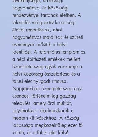
tevékenysége, közösségi
hagyományai és közösségi
rendezvényei tartanak életben. A
település máig aktív közösségi
élettel rendelkezik, ahol
hagyományos majálisok és szüreti
események erősítik a helyi
identitást. A református templom és
a népi építészeti emlékek mellett
Szentpéterszeg egyik vonzereje a
helyi közösség összetartása és a
falusi élet nyugodt ritmusa.
Napjainkban Szentpéterszeg egy
csendes, történelmileg gazdag
település, amely őrzi múltját,
ugyanakkor alkalmazkodik a
modern kihívásokhoz. A község
lakossága megközelítőleg ezer fő
körüli, és a falusi élet külső