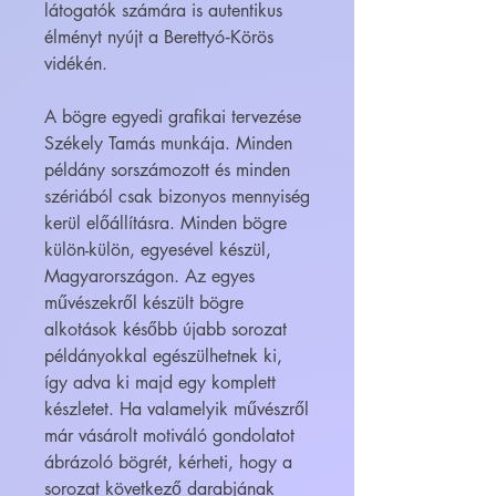
látogatók számára is autentikus
élményt nyújt a Berettyó‑Körös
vidékén.
A bögre egyedi grafikai tervezése
Székely Tamás munkája. Minden
példány sorszámozott és minden
szériából csak bizonyos mennyiség
kerül előállításra. Minden bögre
külön-külön, egyesével készül,
Magyarországon. Az egyes
művészekről készült bögre
alkotások később újabb sorozat
példányokkal egészülhetnek ki,
így adva ki majd egy komplett
készletet. Ha valamelyik művészről
már vásárolt motiváló gondolatot
ábrázoló bögrét, kérheti, hogy a
sorozat következő darabjának