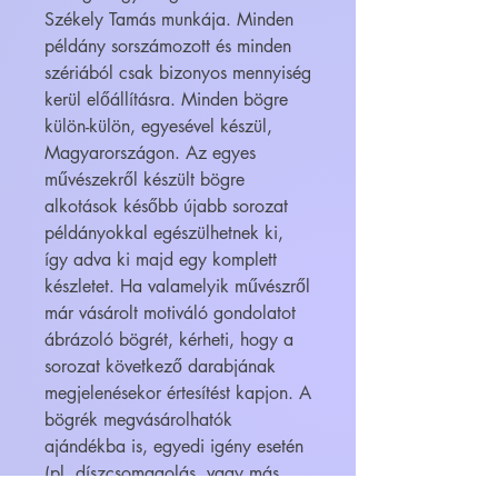
Székely Tamás munkája. Minden
példány sorszámozott és minden
szériából csak bizonyos mennyiség
kerül előállításra. Minden bögre
külön-külön, egyesével készül,
Magyarországon. Az egyes
művészekről készült bögre
alkotások később újabb sorozat
példányokkal egészülhetnek ki,
így adva ki majd egy komplett
készletet. Ha valamelyik művészről
már vásárolt motiváló gondolatot
ábrázoló bögrét, kérheti, hogy a
sorozat következő darabjának
megjelenésekor értesítést kapjon. A
bögrék megvásárolhatók
ajándékba is, egyedi igény esetén
(pl. díszcsomagolás, vagy más