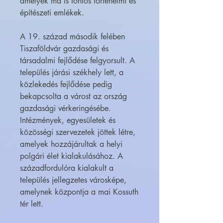
amelyek ma is fontos történelmi és
építészeti emlékek.
A 19. század második felében
Tiszaföldvár gazdasági és
társadalmi fejlődése felgyorsult. A
település járási székhely lett, a
közlekedés fejlődése pedig
bekapcsolta a várost az ország
gazdasági vérkeringésébe.
Intézmények, egyesületek és
közösségi szervezetek jöttek létre,
amelyek hozzájárultak a helyi
polgári élet kialakulásához. A
századfordulóra kialakult a
település jellegzetes városképe,
amelynek központja a mai Kossuth
tér lett.