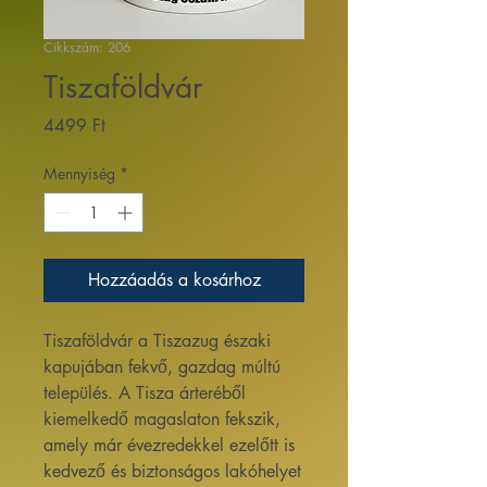
Cikkszám: 206
Tiszaföldvár
Ár
4499 Ft
Mennyiség
*
Hozzáadás a kosárhoz
Tiszaföldvár a Tiszazug északi
kapujában fekvő, gazdag múltú
település. A Tisza árteréből
kiemelkedő magaslaton fekszik,
amely már évezredekkel ezelőtt is
kedvező és biztonságos lakóhelyet