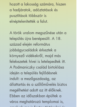
hozott a lakosság számára, hiszen
a hadjáratok, adóztatások és
pusztítások többször is
elnéptelenítették a falut.
A török uralom megszűnése után a
település újra benépesült. A 18.
század elején református
jobbágycsaládok érkeztek a
környező vidékekről, majd más
felekezetek hívei is letelepedtek itt.
A Podmaniczky család birtoklása
idején a település fejlődésnek
indult: a mezőgazdaság, az
állattartás és a szőlőművelés biztos
megélhetést adott az itt élőknek.
Ebben az időszakban épültek a
város meghatározó templomai is,