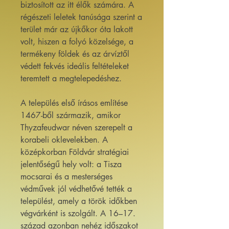
biztosított az itt élők számára. A
régészeti leletek tanúsága szerint a
terület már az újkőkor óta lakott
volt, hiszen a folyó közelsége, a
termékeny földek és az árvíztől
védett fekvés ideális feltételeket
teremtett a megtelepedéshez.
A település első írásos említése
1467-ből származik, amikor
Thyzafeudwar néven szerepelt a
korabeli oklevelekben. A
középkorban Földvár stratégiai
jelentőségű hely volt: a Tisza
mocsarai és a mesterséges
védművek jól védhetővé tették a
települést, amely a török időkben
végvárként is szolgált. A 16–17.
század azonban nehéz időszakot