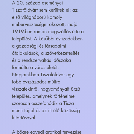
A 20. század eseményei
Tiszaföldvárt sem kerülték el: az
első világháború komoly
emberveszteséget okozott, majd
1919-ben román megszállás érte a
települést. A későbbi évtizedekben
a gazdasági és társadalmi
átalakulások, a szövetkezetesítés
és a rendszerváltás időszaka
formálta a város életét.
Napjainkban Tiszaföldvár egy
több évszázados múltra
visszatekintő, hagyományait őrző
település, amelynek történelme
szorosan összefonódik a Tisza
menti tájjal és az itt élő közösség
kitartásával.
A bögre egyedi grafikai tervezése