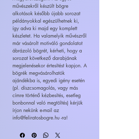
művészekről készült bögre
alkotások később újabb sorozat
példányokkal egészülhetnek ki,
így adva ki majd egy komplett
készletet. Ha valamelyik művészről
már vásárolt motiváló gondolatot
ábrázoló bögrét, kérheti, hogy a
sorozat következő darabjának
megjelenésekor értesítést kapjon. A
bögrék megvásárolhatók
ajándékba is, egyedi igény esetén
(pl. díszcsomagolás, vagy más
címre történő kézbesítés, esetleg
bonbonnal való megtöltés) kérjük
írjon nekünk e-mail az
info@feliratosbogre.hu -ra!