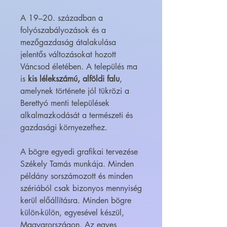
A 19–20. században a
folyószabályozások és a
mezőgazdaság átalakulása
jelentős változásokat hozott
Váncsod életében. A település ma
is
kis lélekszámú, alföldi falu
,
amelynek története jól tükrözi a
Berettyó menti települések
alkalmazkodását a természeti és
gazdasági környezethez.
A bögre egyedi grafikai tervezése
Székely Tamás munkája. Minden
példány sorszámozott és minden
szériából csak bizonyos mennyiség
kerül előállításra. Minden bögre
külön-külön, egyesével készül,
Magyarországon. Az egyes