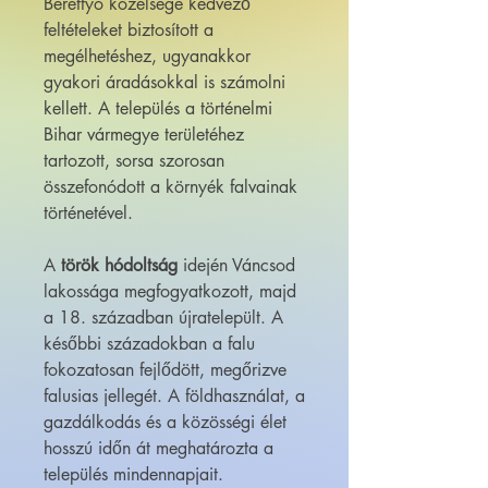
Berettyó közelsége kedvező
feltételeket biztosított a
megélhetéshez, ugyanakkor
gyakori áradásokkal is számolni
kellett. A település a történelmi
Bihar vármegye területéhez
tartozott, sorsa szorosan
összefonódott a környék falvainak
történetével.
A
török hódoltság
idején Váncsod
lakossága megfogyatkozott, majd
a 18. században újratelepült. A
későbbi századokban a falu
fokozatosan fejlődött, megőrizve
falusias jellegét. A földhasználat, a
gazdálkodás és a közösségi élet
hosszú időn át meghatározta a
település mindennapjait.