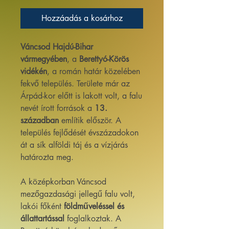
Hozzáadás a kosárhoz
Váncsod
Hajdú-Bihar
vármegyében
, a
Berettyó-Körös
vidékén
, a román határ közelében
fekvő település. Területe már az
Árpád-kor előtt is lakott volt, a falu
nevét írott források a
13.
században
említik először. A
település fejlődését évszázadokon
át a sík alföldi táj és a vízjárás
határozta meg.
A középkorban Váncsod
mezőgazdasági jellegű falu volt,
lakói főként
földműveléssel és
állattartással
foglalkoztak. A