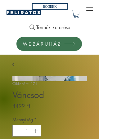
BÖGRÉK
FELIRATOS
Termék keresése
WEBÁRUHÁZ
Cikkszám: 171
Váncsod
Ár
4499 Ft
Mennyiség
*