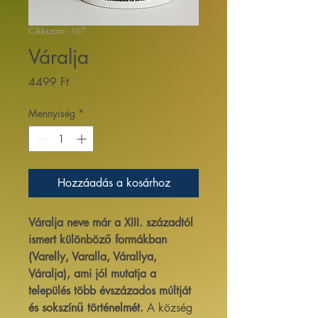
Cikkszám: 167
Váralja
Ár
4499 Ft
Mennyiség
*
Hozzáadás a kosárhoz
Váralja neve már a XIII. századtól
ismert különböző formákban
(Varelly, Varalla, Várallya,
Váralja), ami jól mutatja a
település több évszázados múltját
és sokszínű történelmét.
A község