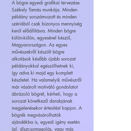
A bögre egyedi grafikai tervezése
Székely Tamás munkája. Minden
példány sorszámozott és minden
szériából csak bizonyos mennyiség
kerül előállításra. Minden bögre
külön-külön, egyesével készül,
Magyarországon. Az egyes
művészekről készült bögre
alkotások később újabb sorozat
példányokkal egészülhetnek ki,
így adva ki majd egy komplett
készletet. Ha valamelyik művészről
már vásárolt motiváló gondolatot
ábrázoló bögrét, kérheti, hogy a
sorozat következő darabjának
megjelenésekor értesítést kapjon. A
bögrék megvásárolhatók
ajándékba is, egyedi igény esetén
(pl. díszcsomagolás, vagy más