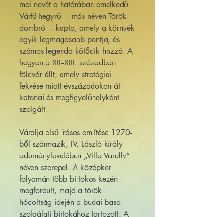
mai nevét a határában emelkedő
Várfő-hegyről – más néven Török-
dombról – kapta, amely a környék
egyik legmagasabb pontja, és
számos legenda kötődik hozzá. A
hegyen a XII–XIII. században
földvár állt, amely stratégiai
fekvése miatt évszázadokon át
katonai és megfigyelőhelyként
szolgált.
Váralja első írásos említése 1270-
ből származik, IV. László király
adománylevelében „Villa Varelly”
néven szerepel. A középkor
folyamán több birtokos kezén
megfordult, majd a török
hódoltság idején a budai basa
szolgálati birtokához tartozott. A