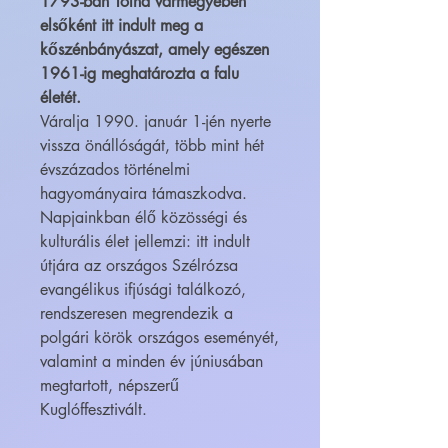
1793-ban Tolna vármegyében
elsőként itt indult meg a
kőszénbányászat, amely egészen
1961-ig meghatározta a falu
életét.
Váralja 1990. január 1-jén nyerte
vissza önállóságát, több mint hét
évszázados történelmi
hagyományaira támaszkodva.
Napjainkban élő közösségi és
kulturális élet jellemzi: itt indult
útjára az országos Szélrózsa
evangélikus ifjúsági találkozó,
rendszeresen megrendezik a
polgári körök országos eseményét,
valamint a minden év júniusában
megtartott, népszerű
Kuglóffesztivált.