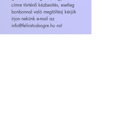
címre történő kézbesítés, esetleg
bonbonnal való megtöltés) kérjük
írjon nekünk e-mail az
info@feliratosbogre.hu -ra!
WEBÁRUHÁZ
FELIRATOS BÖGRÉK - BÖGRETIKUM
KultúrDoktor Management Kft.
6600 Szentes, Bacsó Béla u. 11.
Adószám:
32942464-2-06
Cégjegyzékszám:
06-09-030893
Bankszámlaszám:
104104000000010055900800