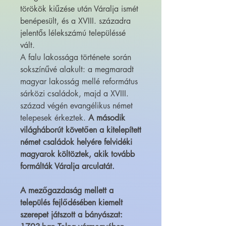
törökök kiűzése után Váralja ismét
benépesült, és a XVIII. századra
jelentős lélekszámú településsé
vált.
A falu lakossága története során
sokszínűvé alakult: a megmaradt
magyar lakosság mellé református
sárközi családok, majd a XVIII.
század végén evangélikus német
telepesek érkeztek.
A második
világháborút követően a kitelepített
német családok helyére felvidéki
magyarok költöztek, akik tovább
formálták Váralja arculatát.
A mezőgazdaság mellett a
település fejlődésében kiemelt
szerepet játszott a bányászat: