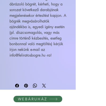
ábrázoló bögrét, kérheti, hogy a
sorozat következő darabjának
megjelenésekor értesítést kapjon. A
bögrék megvásárolhatók
ajándékba is, egyedi igény esetén
(pl. díszcsomagolás, vagy más
címre történő kézbesítés, esetleg
bonbonnal való megtöltés) kérjük
írjon nekünk e-mail az
info@feliratosbogre.hu -ra!
WEBÁRUHÁZ