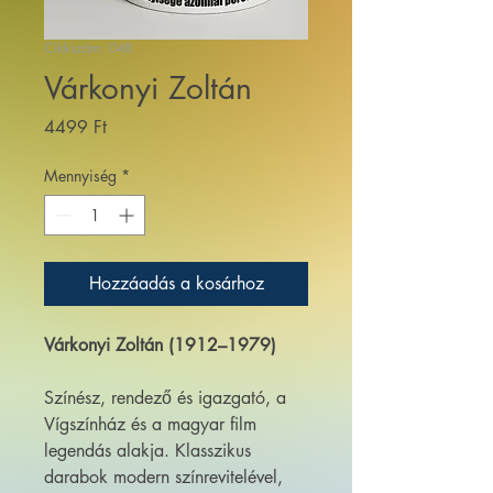
Cikkszám: 048
Várkonyi Zoltán
Ár
4499 Ft
Mennyiség
*
Hozzáadás a kosárhoz
Várkonyi Zoltán (1912–1979)
Színész, rendező és igazgató, a
Vígszínház és a magyar film
legendás alakja. Klasszikus
darabok modern színrevitelével,