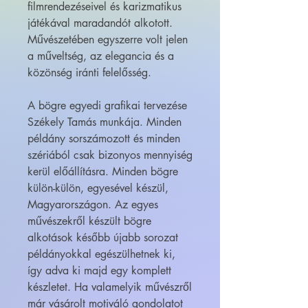
filmrendezéseivel és karizmatikus
játékával maradandót alkotott.
Művészetében egyszerre volt jelen
a műveltség, az elegancia és a
közönség iránti felelősség.
A bögre egyedi grafikai tervezése
Székely Tamás munkája. Minden
példány sorszámozott és minden
szériából csak bizonyos mennyiség
kerül előállításra. Minden bögre
külön-külön, egyesével készül,
Magyarországon. Az egyes
művészekről készült bögre
alkotások később újabb sorozat
példányokkal egészülhetnek ki,
így adva ki majd egy komplett
készletet. Ha valamelyik művészről
már vásárolt motiváló gondolatot