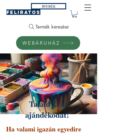
BÖGRÉK
FELIRATOS
Termék keresése
WEBÁRUHÁZ
Találd ki az
ajándékodat!
Ha valami igazán egyedire