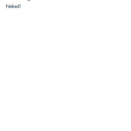
Neked!
First Name
Last Name
Email
Message