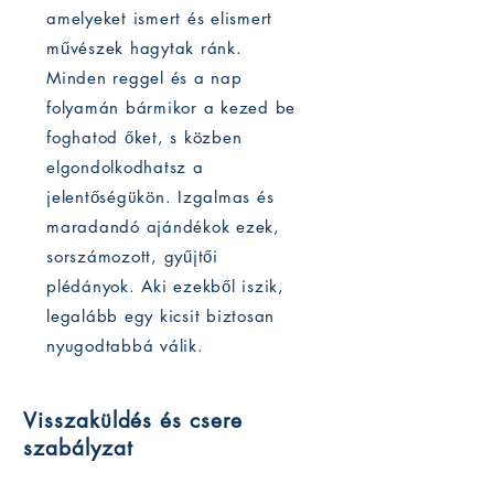
amelyeket ismert és elismert
művészek hagytak ránk.
Minden reggel és a nap
folyamán bármikor a kezed be
foghatod őket, s közben
elgondolkodhatsz a
jelentőségükön. Izgalmas és
maradandó ajándékok ezek,
sorszámozott, gyűjtői
plédányok. Aki ezekből iszik,
legalább egy kicsit biztosan
nyugodtabbá válik.
Visszaküldés és csere
szabályzat