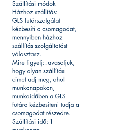
Szállítási módok
Házhoz szállítás:
GLS futárszolgálat
kézbesíti a csomagodat,
mennyiben házhoz
szállítás szolgáltatást
választasz.
Mire figyelj: Javasoljuk,
hogy olyan szállítási
címet adj meg, ahol
munkanapokon,
munkaidőben a GLS
futára kézbesíteni tudja a
csomagodat részedre.
Szállítási idő: 1
munkanap