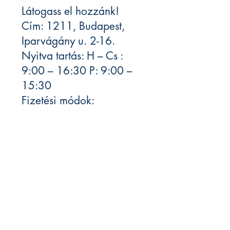
Látogass el hozzánk!
Cím: 1211, Budapest,
Iparvágány u. 2-16.
Nyitva tartás: H – Cs :
9:00 – 16:30 P: 9:00 –
15:30
Fizetési módok:
Készpénz
Bankkártya
Előre utalás
Kérjük vedd figylembe,
hogy a logisztikai
partnereink esetleges
késedelmes szállításáért
felelősséget nem tudunk