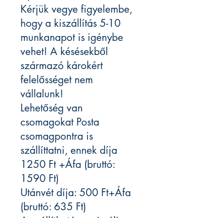
Kérjük vegye figyelembe,
hogy a kiszállítás 5-10
munkanapot is igénybe
vehet! A késésekből
származó károkért
felelősséget nem
vállalunk!
Lehetőség van
csomagokat Posta
csomagpontra is
szállíttatni, ennek díja
1250 Ft +Áfa (bruttó:
1590 Ft)
Utánvét díja: 500 Ft+Áfa
(bruttó: 635 Ft)