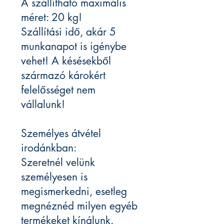
A szállítható maximális
méret: 20 kg!
Szállítási idő, akár 5
munkanapot is igénybe
vehet! A késésekből
származó károkért
felelősséget nem
vállalunk!
Személyes átvétel
irodánkban:
Szeretnél velünk
személyesen is
megismerkedni, esetleg
megnéznéd milyen egyéb
termékeket kínálunk.