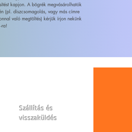
sítést kapjon. A bögrék megvásárolhatók
én (pl. díszcsomagolás, vagy más címre
onnal való megtöltés) kérjük írjon nekünk
-ra!
WEBSHOP
Szállítás és
visszaküldés