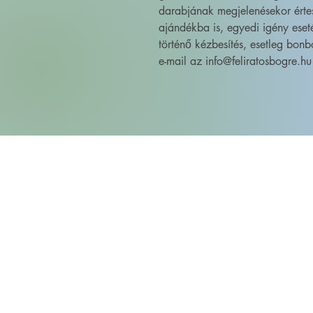
darabjának megjelenésekor érte
ajándékba is, egyedi igény eset
történő kézbesítés, esetleg bonb
e-mail az info@feliratosbogre.hu 
FELIRATOS BÖGRÉK - BÖGRETIKUM
KultúrDoktor Management Kft.
6600 Szentes, Bacsó Béla u. 11.
Adószám: 32942464-2-06