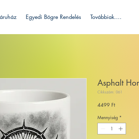
áruház
Egyedi Bögre Rendelés
Továbbiak....
Asphalt Ho
Cikkszám: 061
Ár
4499 Ft
Mennyiség
*