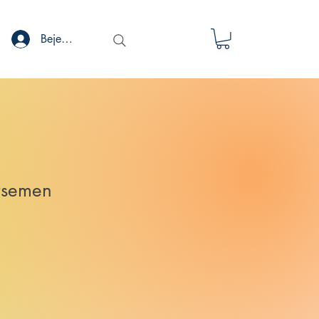
Bejelentkezés
rsemen