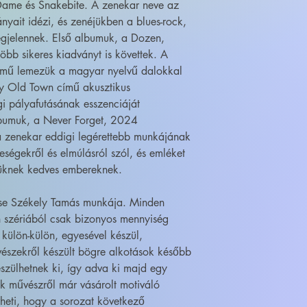
 Dame és Snakebite. A zenekar neve az
yait idézi, és zenéjükben a blues-rock,
egjelennek. Első albumuk, a Dozen,
öbb sikeres kiadványt is követtek. A
ímű lemezük a magyar nyelvű dalokkal
y Old Town című akusztikus
i pályafutásának esszenciáját
lbumuk, a Never Forget, 2024
a zenekar eddigi legérettebb munkájának
eségekről és elmúlásról szól, és emléket
ívüknek kedves embereknek.
ése Székely Tamás munkája. Minden
 szériából csak bizonyos mennyiség
 külön-külön, egyesével készül,
szekről készült bögre alkotások később
szülhetnek ki, így adva ki majd egy
ik művészről már vásárolt motiváló
heti, hogy a sorozat következő