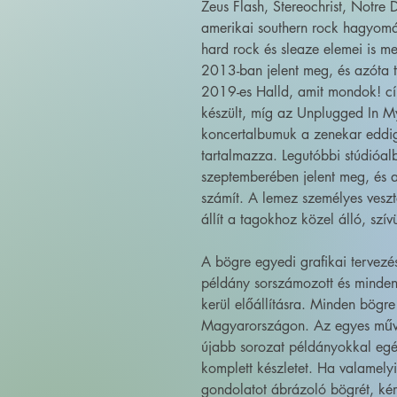
Zeus Flash, Stereochrist, Notre
amerikai southern rock hagyomán
hard rock és sleaze elemei is m
2013-ban jelent meg, és azóta t
2019-es Halld, amit mondok! c
készült, míg az Unplugged In M
koncertalbumuk a zenekar eddig
tartalmazza. Legutóbbi stúdióa
szeptemberében jelent meg, és 
számít. A lemez személyes veszt
állít a tagokhoz közel álló, sz
A bögre egyedi grafikai tervez
példány sorszámozott és minden
kerül előállításra. Minden bögre
Magyarországon. Az egyes művé
újabb sorozat példányokkal egé
komplett készletet. Ha valamely
gondolatot ábrázoló bögrét, kér