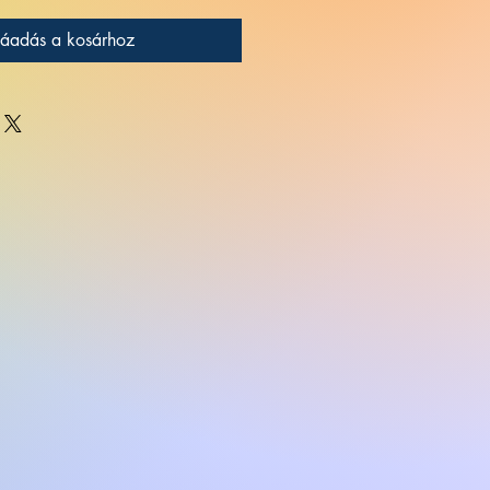
áadás a kosárhoz