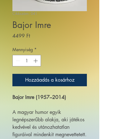
Cikkszám: 041
Bajor Imre
Ár
4499 Ft
Mennyiség
*
Hozzáadás a kosárhoz
Bajor Imre (1957–2014)
A magyar humor egyik
legnépszerűbb alakja, aki játékos
kedvével és utánozhatatlan
figuráival mindenkit megnevettetett.