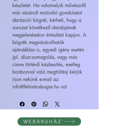
készletet. Ha valamelyik művészről
már vásárolt motiváló gondolatot
ábrázoló bögrét, kérheti, hogy a
sorozat következő darabjának
megjelenésekor értesítést kapjon. A
bögrék megvásárolhatók
ajándékba is, egyedi igény esetén
(pl. díszcsomagolás, vagy más
címre történő kézbesítés, esetleg
bonbonnal való megtöltés) kérjük
írjon nekünk e-mail az
info@feliratosbogre.hu -ra!
WEBÁRUHÁZ
FELIRATOS BÖGRÉK - BÖGRETIKUM