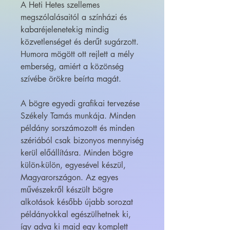
A Heti Hetes szellemes
megszólalásaitól a színházi és
kabaréjelenetekig mindig
közvetlenséget és derűt sugárzott.
Humora mögött ott rejlett a mély
emberség, amiért a közönség
szívébe örökre beírta magát.
A bögre egyedi grafikai tervezése
Székely Tamás munkája. Minden
példány sorszámozott és minden
szériából csak bizonyos mennyiség
kerül előállításra. Minden bögre
külön-külön, egyesével készül,
Magyarországon. Az egyes
művészekről készült bögre
alkotások később újabb sorozat
példányokkal egészülhetnek ki,
így adva ki majd egy komplett