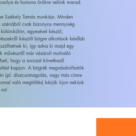
Mosolya és humora örökre velünk marad.
ése Székely Tamás munkája. Minden
 szériából csak bizonyos mennyiség
 külön-külön, egyesével készül,
szekről készült bögre alkotások később
szülhetnek ki, így adva ki majd egy
ik művészről már vásárolt motiváló
heti, hogy a sorozat következő
sítést kapjon. A bögrék megvásárolhatók
én (pl. díszcsomagolás, vagy más címre
onnal való megtöltés) kérjük írjon nekünk
-ra!
WEBSHOP