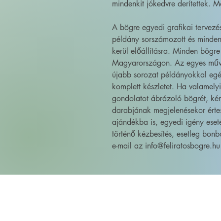
mindenkit jókedvre derítettek. 
A bögre egyedi grafikai tervez
példány sorszámozott és minden
kerül előállításra. Minden bögre
Magyarországon. Az egyes művé
újabb sorozat példányokkal egé
komplett készletet. Ha valamely
gondolatot ábrázoló bögrét, kér
darabjának megjelenésekor érte
ajándékba is, egyedi igény eset
történő kézbesítés, esetleg bonb
e-mail az info@feliratosbogre.hu 
FELIRATOS BÖGRÉK - BÖGRETIKUM