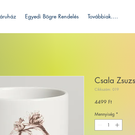
áruház
Egyedi Bögre Rendelés
Továbbiak....
Csala Zsuz
Cikkszám: 019
Ár
4499 Ft
Mennyiség
*