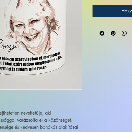
Hozz
thetetlen nevettetője, aki
ossággal varázsolta el a közönséget.
ensége és kedvesen bohókás alakításai