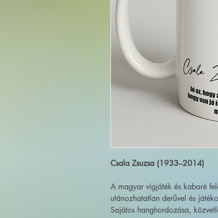
Csala Zsuzsa (1933–2014)
A magyar vígjáték és kabaré felej
utánozhatatlan derűvel és játék
Sajátos hanghordozása, közvetl