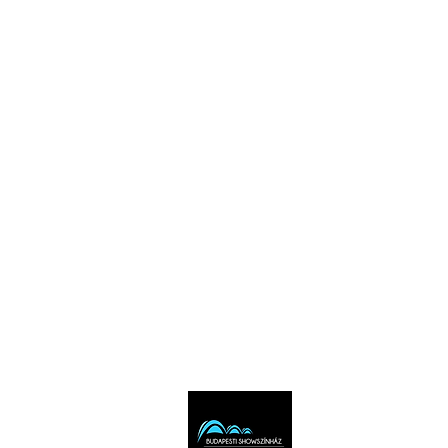
KultúrDoktor Management Kft.
6600 Szentes, Bacsó Béla u. 11.
Adószám: 32942464-2-06
Cégjegyzékszám: 06-09-030893
Bankszámlaszám:
104104000000010055900800
email:
info@bogretikum.hu
vagy
info@feliratosbogre.hu
info: +36307769035