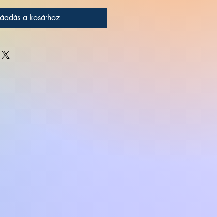
áadás a kosárhoz