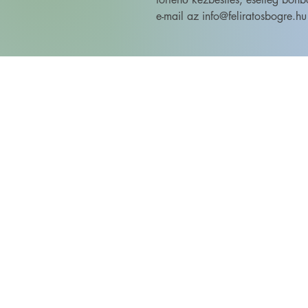
e-mail az info@feliratosbogre.hu 
FELIRATOS BÖGRÉK - BÖGRETIKUM
KultúrDoktor Management Kft.
6600 Szentes, Bacsó Béla u. 11.
Adószám: 32942464-2-06
Cégjegyzékszám: 06-09-030893
Bankszámlaszám:
104104000000010055900800
email:
info@bogretikum.hu
vagy