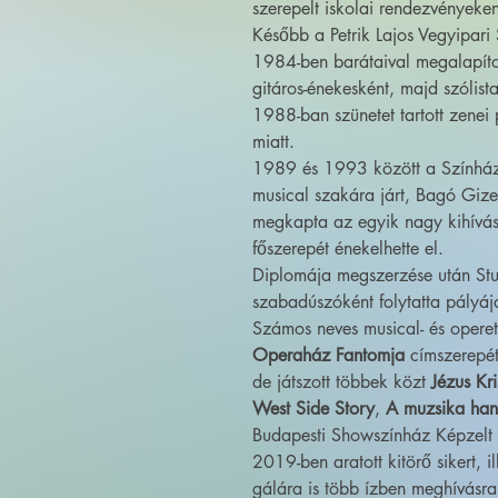
szerepelt iskolai rendezvényeke
Később a Petrik Lajos Vegyipari
1984-ben barátaival megalapíto
gitáros-énekesként, majd szólistak
1988-ban szünetet tartott zenei
miatt.
1989 és 1993 között a Színház- 
musical szakára járt, Bagó Gize
megkapta az egyik nagy kihívás
főszerepét énekelhette el.
Diplomája megszerzése után Stut
szabadúszóként folytatta pályáj
Számos neves musical- és opere
Operaház Fantomja
címszerepét
de játszott többek közt
Jézus Kr
West Side Story
,
A muzsika han
Budapesti Showszínház Képzelt r
2019-ben aratott kitörő sikert, 
gálára is több ízben meghívásra