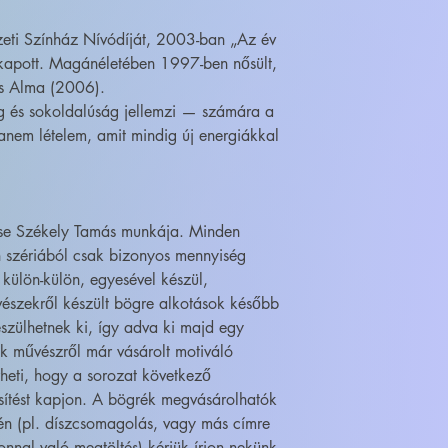
eti Színház Nívódíját, 2003-ban „Az év
kapott. Magánéletében 1997-ben nősült,
és Alma (2006).
ság és sokoldalúság jellemzi — számára a
anem lételem, amit mindig új energiákkal
ése Székely Tamás munkája. Minden
 szériából csak bizonyos mennyiség
 külön-külön, egyesével készül,
szekről készült bögre alkotások később
szülhetnek ki, így adva ki majd egy
ik művészről már vásárolt motiváló
heti, hogy a sorozat következő
sítést kapjon. A bögrék megvásárolhatók
én (pl. díszcsomagolás, vagy más címre
onnal való megtöltés) kérjük írjon nekünk