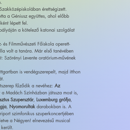
n.
 Szakközépiskolában érettségizett.
tta a Géniusz együttes, ahol előbb
ént lépett fel.
 pályáján a kötelező katonai szolgálat
és Filmművészeti Főiskola operett-
lla volt a tanára. Már első tanévében
t: Szörényi Levente oratórium-művének
tgartban is vendégszerepelt, majd itthon
át.
ttszerep fűződik a nevéhez:
Az
 a Madách Színházban játssza most is,
isztus Szupersztár
,
Luxemburg grófja
,
gja
,
Nyomorultak
darabokban is. A
iport szimfonikus szuperkoncertjében
illetve a Négyen! elnevezésű musical
 került.