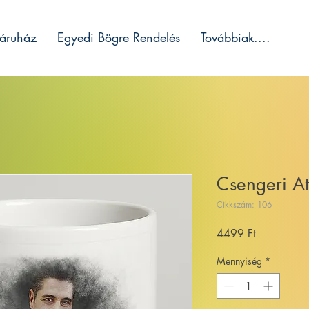
áruház
Egyedi Bögre Rendelés
Továbbiak....
Csengeri At
Cikkszám: 106
Ár
4499 Ft
Mennyiség
*