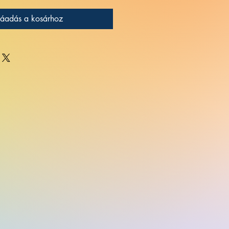
áadás a kosárhoz