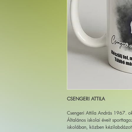
CSENGERI ATTILA
Csengeri Attila András 1967. ok
Általános iskolai éveit sporttag
iskolában, közben kézilabdázott