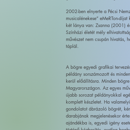
2002-ben elnyerte a Pécsi Nemz
musicalénekese” eMeRTon-díjat 
két lánya van: Zsanna (2001) 
Színházi életét mély elhivatott
művészet nem csupán hivatás, h
táplál.
A bögre egyedi grafikai tervez
példány sorszámozott és minden
kerül előállításra. Minden bögre
Magyarországon. Az egyes művé
újabb sorozat példányokkal egé
komplett készletet. Ha valamely
gondolatot ábrázoló bögrét, kér
darabjának megjelenésekor érte
ajándékba is, egyedi igény eset
történő kézbesítés, esetleg bonb