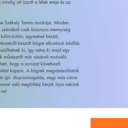
indig ott izzott a lélek ereje és az
ése Székely Tamás munkája. Minden
 szériából csak bizonyos mennyiség
 külön-külön, egyesével készül,
szekről készült bögre alkotások később
szülhetnek ki, így adva ki majd egy
ik művészről már vásárolt motiváló
heti, hogy a sorozat következő
sítést kapjon. A bögrék megvásárolhatók
én (pl. díszcsomagolás, vagy más címre
onnal való megtöltés) kérjük írjon nekünk
-ra!