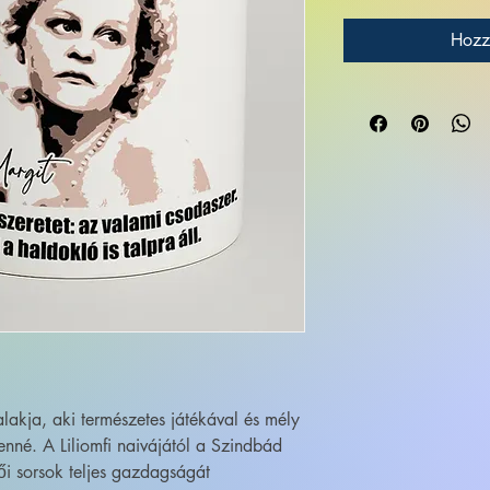
Hozz
lakja, aki természetes játékával és mély
lenné. A Liliomfi naivájától a Szindbád
i sorsok teljes gazdagságát