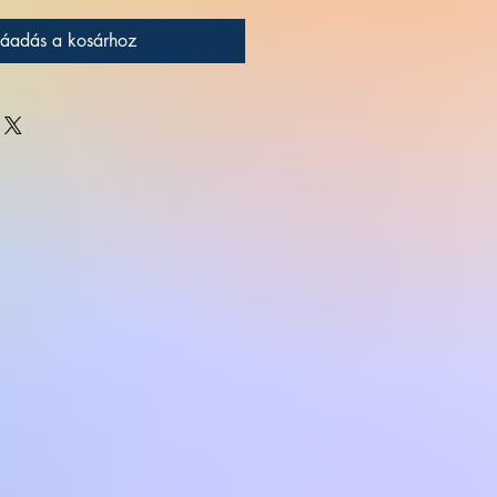
áadás a kosárhoz