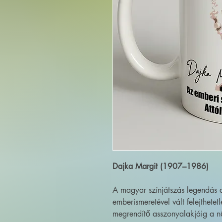
Dajka Margit (1907–1986)
A magyar színjátszás legendás a
emberismeretével vált felejthetet
megrendítő asszonyalakjáig a nő