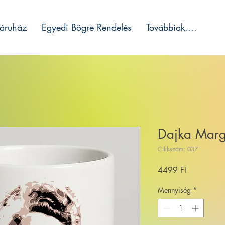
áruház
Egyedi Bögre Rendelés
Továbbiak....
Dajka Marg
Cikkszám: 037
Ár
4499 Ft
Mennyiség
*