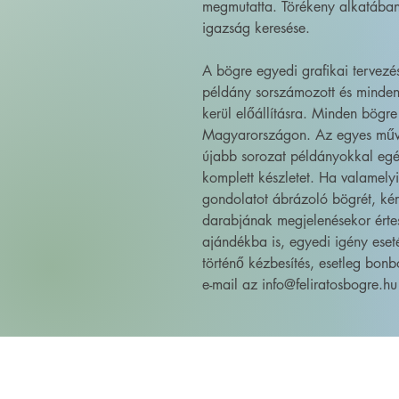
megmutatta. Törékeny alkatában m
igazság keresése.
A bögre egyedi grafikai tervez
példány sorszámozott és minden
kerül előállításra. Minden bögre
Magyarországon. Az egyes művé
újabb sorozat példányokkal egé
komplett készletet. Ha valamely
gondolatot ábrázoló bögrét, kér
darabjának megjelenésekor érte
ajándékba is, egyedi igény eset
történő kézbesítés, esetleg bonb
e-mail az info@feliratosbogre.hu 