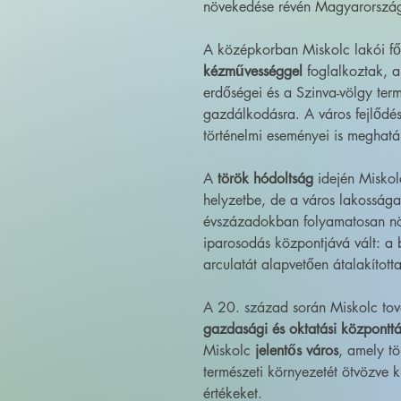
növekedése révén Magyarország 
A középkorban Miskolc lakói f
kézművességgel
foglalkoztak, a
erdőségei és a Szinva-völgy term
gazdálkodásra. A város fejlődé
történelmi eseményei is meghatá
A
török hódoltság
idején Miskolc
helyzetbe, de a város lakossága 
évszázadokban folyamatosan nö
iparosodás központjává vált: a 
arculatát alapvetően átalakította
A 20. század során Miskolc tov
gazdasági és oktatási központt
Miskolc
jelentős város
, amely tö
természeti környezetét ötvözve kí
értékeket.