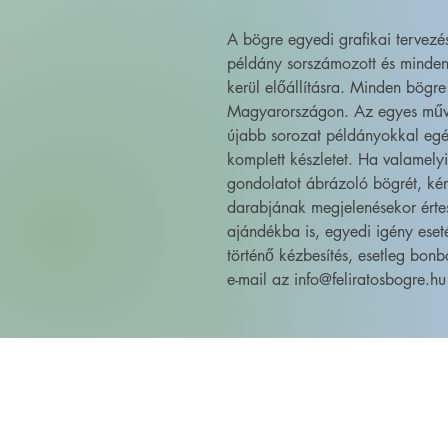
A bögre egyedi grafikai tervez
példány sorszámozott és minden
kerül előállításra. Minden bögre
Magyarországon. Az egyes művé
újabb sorozat példányokkal egé
komplett készletet. Ha valamely
gondolatot ábrázoló bögrét, kér
darabjának megjelenésekor érte
ajándékba is, egyedi igény eset
történő kézbesítés, esetleg bonb
e-mail az info@feliratosbogre.hu 
FELIRATOS BÖGRÉK - BÖGRETIKUM