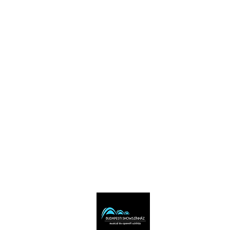
KultúrDoktor Management Kft.
6600 Szentes, Bacsó Béla u. 11.
Adószám: 32942464-2-06
Cégjegyzékszám: 06-09-030893
Bankszámlaszám:
104104000000010055900800
email:
info@bogretikum.hu
vagy
info@feliratosbogre.hu
info: +36307769035