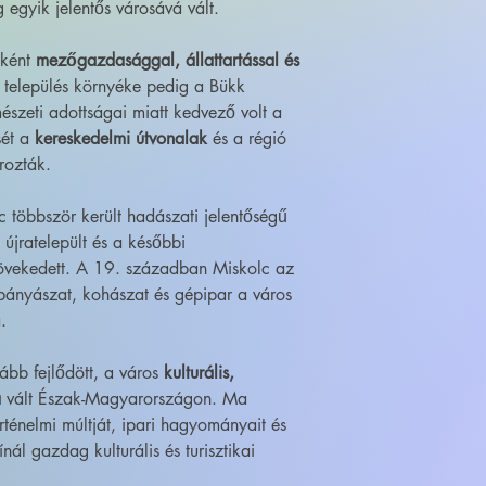
egyik jelentős városává vált.
őként
mezőgazdasággal, állattartással és
 település környéke pedig a Bükk
észeti adottságai miatt kedvező volt a
sét a
kereskedelmi útvonalak
és a régió
rozták.
 többször került hadászati jelentőségű
újratelepült és a későbbi
vekedett. A 19. században Miskolc az
bányászat, kohászat és gépipar a város
.
ább fejlődött, a város
kulturális,
á
vált Észak-Magyarországon. Ma
rténelmi múltját, ipari hagyományait és
nál gazdag kulturális és turisztikai