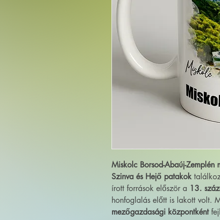
Miskolc
Borsod-Abaúj-Zemplén
Szinva és Hejő patakok
találkoz
írott források először a
13. szá
honfoglalás előtt is lakott volt
mezőgazdasági központként
fej