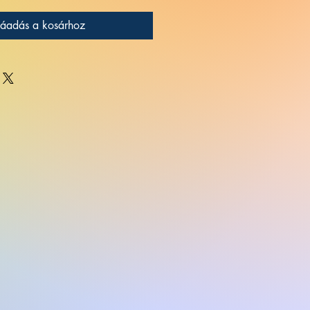
áadás a kosárhoz