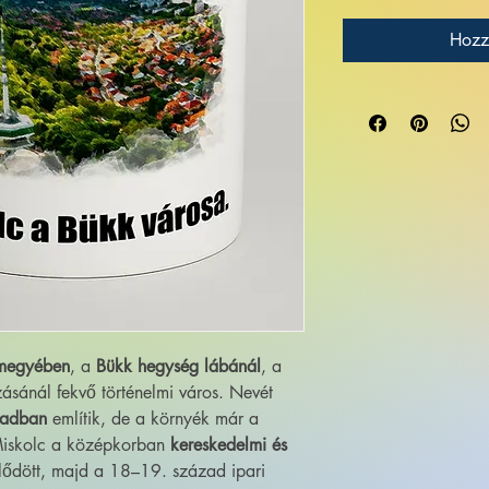
Hozz
 megyében
, a
Bükk hegység lábánál
, a
ásánál fekvő történelmi város. Nevét
zadban
említik, de a környék már a
. Miskolc a középkorban
kereskedelmi és
lődött, majd a 18–19. század ipari