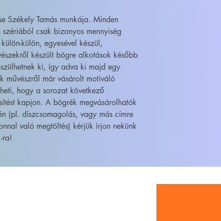
ése Székely Tamás munkája. Minden
 szériából csak bizonyos mennyiség
 külön-külön, egyesével készül,
szekről készült bögre alkotások később
szülhetnek ki, így adva ki majd egy
ik művészről már vásárolt motiváló
heti, hogy a sorozat következő
sítést kapjon. A bögrék megvásárolhatók
én (pl. díszcsomagolás, vagy más címre
onnal való megtöltés) kérjük írjon nekünk
-ra!
WEBSHOP