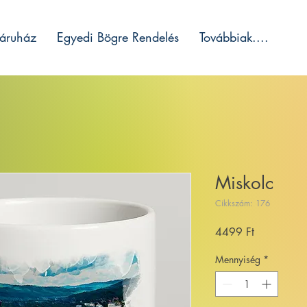
áruház
Egyedi Bögre Rendelés
Továbbiak....
Miskolc
Cikkszám: 176
Ár
4499 Ft
Mennyiség
*