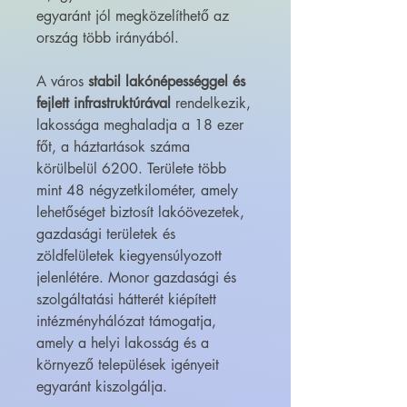
egyaránt jól megközelíthető az
ország több irányából.
A város
stabil lakónépességgel és
fejlett infrastruktúrával
rendelkezik,
lakossága meghaladja a 18 ezer
főt, a háztartások száma
körülbelül 6200. Területe több
mint 48 négyzetkilométer, amely
lehetőséget biztosít lakóövezetek,
gazdasági területek és
zöldfelületek kiegyensúlyozott
jelenlétére. Monor gazdasági és
szolgáltatási hátterét kiépített
intézményhálózat támogatja,
amely a helyi lakosság és a
környező települések igényeit
egyaránt kiszolgálja.