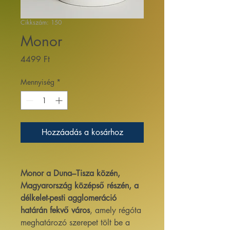
Cikkszám: 150
Monor
Ár
4499 Ft
Mennyiség
*
Hozzáadás a kosárhoz
Monor a Duna–Tisza közén,
Magyarország középső részén, a
délkelet-pesti agglomeráció
határán fekvő város
, amely régóta
meghatározó szerepet tölt be a