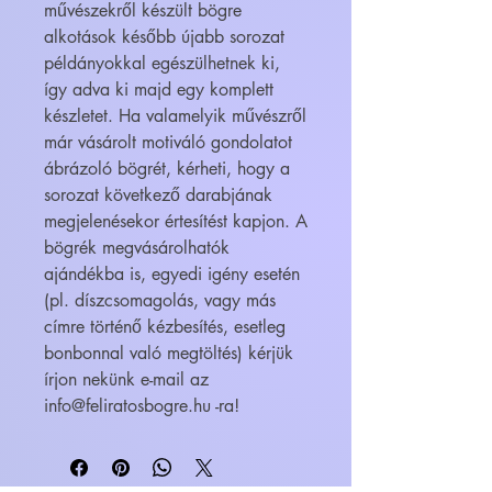
művészekről készült bögre
alkotások később újabb sorozat
példányokkal egészülhetnek ki,
így adva ki majd egy komplett
készletet. Ha valamelyik művészről
már vásárolt motiváló gondolatot
ábrázoló bögrét, kérheti, hogy a
sorozat következő darabjának
megjelenésekor értesítést kapjon. A
bögrék megvásárolhatók
ajándékba is, egyedi igény esetén
(pl. díszcsomagolás, vagy más
címre történő kézbesítés, esetleg
bonbonnal való megtöltés) kérjük
írjon nekünk e-mail az
info@feliratosbogre.hu -ra!