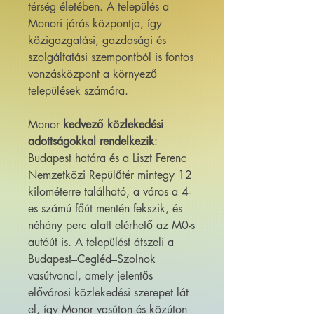
térség életében. A település a
Monori járás központja, így
közigazgatási, gazdasági és
szolgáltatási szempontból is fontos
vonzásközpont a környező
települések számára.
Monor
kedvező közlekedési
adottságokkal rendelkezik
:
Budapest határa és a Liszt Ferenc
Nemzetközi Repülőtér mintegy 12
kilométerre található, a város a 4-
es számú főút mentén fekszik, és
néhány perc alatt elérhető az M0-s
autóút is. A települést átszeli a
Budapest–Cegléd–Szolnok
vasútvonal, amely jelentős
elővárosi közlekedési szerepet lát
el, így Monor vasúton és közúton