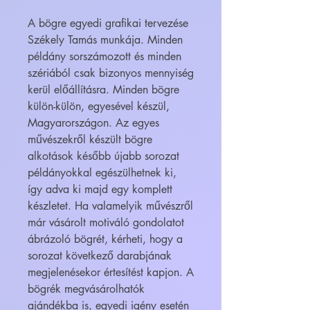
A bögre egyedi grafikai tervezése
Székely Tamás munkája. Minden
példány sorszámozott és minden
szériából csak bizonyos mennyiség
kerül előállításra. Minden bögre
külön-külön, egyesével készül,
Magyarországon. Az egyes
művészekről készült bögre
alkotások később újabb sorozat
példányokkal egészülhetnek ki,
így adva ki majd egy komplett
készletet. Ha valamelyik művészről
már vásárolt motiváló gondolatot
ábrázoló bögrét, kérheti, hogy a
sorozat következő darabjának
megjelenésekor értesítést kapjon. A
bögrék megvásárolhatók
ajándékba is, egyedi igény esetén