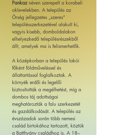
Pankaz
néven szerepelt a korabeli
oklevelekben. A település az
Őrség jellegzetes „szeres”
településszerkezetével alakult ki,
vagyis kisebb, domboldalakon
elhelyezkedő településrészekből
állt, amelyek ma is felismerhetők.
A középkorban a település lakói
főként földműveléssel és
állattartással foglalkoztak. A
környék erdői és legelői
biztosították a megélhetést, míg a
dombos táj adottságai
meghatározták a falu szerkezetét
és gazdálkodását. A település az
évszázadok során több nemesi
család birtokához tartozott, köztük
a Batthyány családhoz is. A 18–