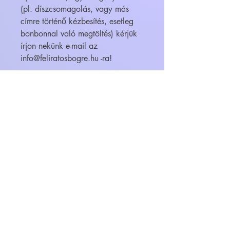
(pl. díszcsomagolás, vagy más
címre történő kézbesítés, esetleg
bonbonnal való megtöltés) kérjük
írjon nekünk e-mail az
info@feliratosbogre.hu -ra!
WEBÁRUHÁZ
FELIRATOS BÖGRÉK - BÖGRETIKUM
KultúrDoktor Management Kft.
6600 Szentes, Bacsó Béla u. 11.
Adószám:
32942464-2-06
Cégjegyzékszám:
06-09-030893
Bankszámlaszám: