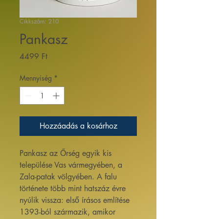
Cikkszám: 210
Pankasz
Ár
4499 Ft
Mennyiség
*
Hozzáadás a kosárhoz
Pankasz az Őrség egyik kis
települése Vas vármegyében, a
Zala-patak völgyében. A falu
története több mint hatszáz évre
nyúlik vissza: első írásos említése
1393-ból származik, amikor