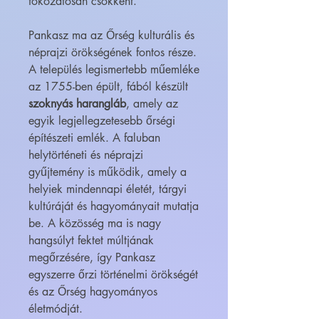
fokozatosan csökkent.
Pankasz ma az Őrség kulturális és
néprajzi örökségének fontos része.
A település legismertebb műemléke
az 1755-ben épült, fából készült
szoknyás harangláb
, amely az
egyik legjellegzetesebb őrségi
építészeti emlék. A faluban
helytörténeti és néprajzi
gyűjtemény is működik, amely a
helyiek mindennapi életét, tárgyi
kultúráját és hagyományait mutatja
be. A közösség ma is nagy
hangsúlyt fektet múltjának
megőrzésére, így Pankasz
egyszerre őrzi történelmi örökségét
és az Őrség hagyományos
életmódját.