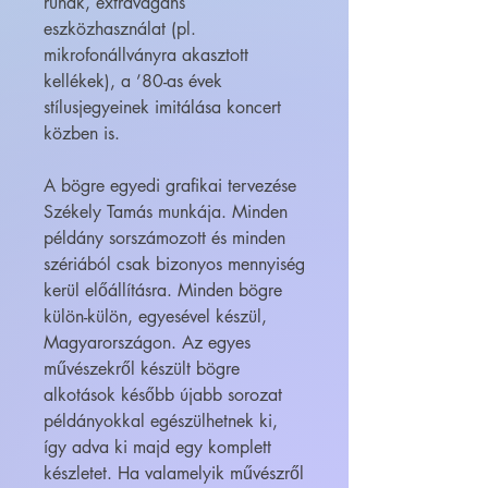
ruhák, extravagáns
eszközhasználat (pl.
mikrofonállványra akasztott
kellékek), a ’80-as évek
stílusjegyeinek imitálása koncert
közben is.
A bögre egyedi grafikai tervezése
Székely Tamás munkája. Minden
példány sorszámozott és minden
szériából csak bizonyos mennyiség
kerül előállításra. Minden bögre
külön-külön, egyesével készül,
Magyarországon. Az egyes
művészekről készült bögre
alkotások később újabb sorozat
példányokkal egészülhetnek ki,
így adva ki majd egy komplett
készletet. Ha valamelyik művészről