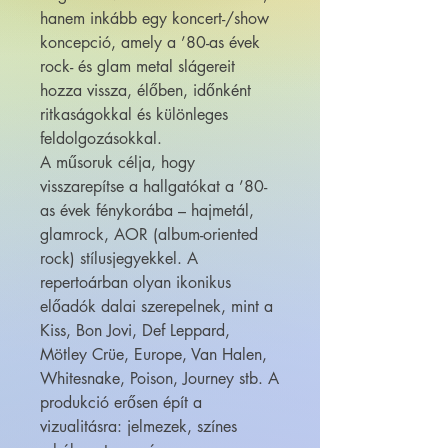
hanem inkább egy koncert-/show
koncepció, amely a ’80-as évek
rock- és glam metal slágereit
hozza vissza, élőben, időnként
ritkaságokkal és különleges
feldolgozásokkal.
A műsoruk célja, hogy
visszarepítse a hallgatókat a ’80-
as évek fénykorába – hajmetál,
glamrock, AOR (album-oriented
rock) stílusjegyekkel. A
repertoárban olyan ikonikus
előadók dalai szerepelnek, mint a
Kiss, Bon Jovi, Def Leppard,
Mötley Crüe, Europe, Van Halen,
Whitesnake, Poison, Journey stb. A
produkció erősen épít a
vizualitásra: jelmezek, színes