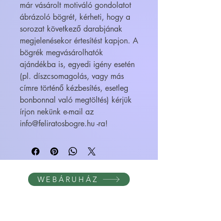
már vásárolt motiváló gondolatot
ábrázoló bögrét, kérheti, hogy a
sorozat következő darabjának
megjelenésekor értesítést kapjon. A
bögrék megvásárolhatók
ajándékba is, egyedi igény esetén
(pl. díszcsomagolás, vagy más
címre történő kézbesítés, esetleg
bonbonnal való megtöltés) kérjük
írjon nekünk e-mail az
info@feliratosbogre.hu -ra!
WEBÁRUHÁZ
FELIRATOS BÖGRÉK - BÖGRETIKUM
KultúrDoktor Management Kft.