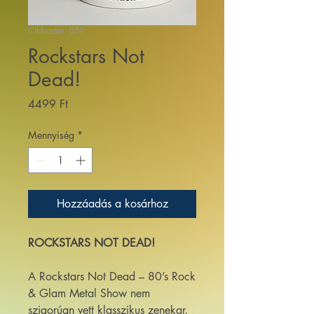
Cikkszám: 059
Rockstars Not
Dead!
Ár
4499 Ft
Mennyiség
*
Hozzáadás a kosárhoz
ROCKSTARS NOT DEAD!
A Rockstars Not Dead – 80’s Rock
& Glam Metal Show nem
szigorúan vett klasszikus zenekar,