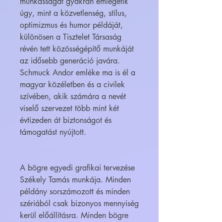
munkásságát gyakran emlegetik
úgy, mint a közvetlenség, stílus,
optimizmus és humor példáját,
különösen a Tisztelet Társaság
révén tett közösségépítő munkáját
az idősebb generáció javára.
Schmuck Andor emléke ma is él a
magyar közéletben és a civilek
szívében, akik számára a nevét
viselő szervezet több mint két
évtizeden át biztonságot és
támogatást nyújtott.
A bögre egyedi grafikai tervezése
Székely Tamás munkája. Minden
példány sorszámozott és minden
szériából csak bizonyos mennyiség
kerül előállításra. Minden bögre