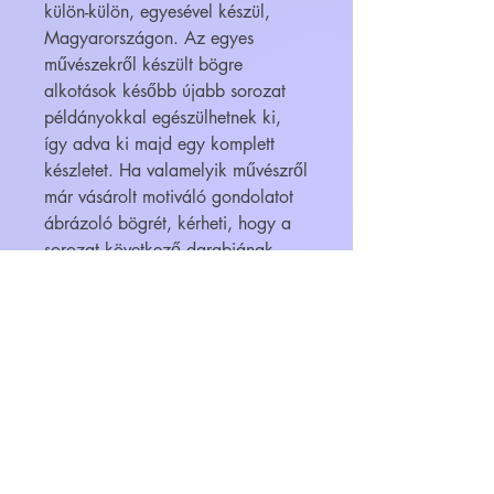
külön-külön, egyesével készül,
Magyarországon. Az egyes
művészekről készült bögre
alkotások később újabb sorozat
példányokkal egészülhetnek ki,
így adva ki majd egy komplett
készletet. Ha valamelyik művészről
már vásárolt motiváló gondolatot
ábrázoló bögrét, kérheti, hogy a
sorozat következő darabjának
megjelenésekor értesítést kapjon. A
bögrék megvásárolhatók
ajándékba is, egyedi igény esetén
(pl. díszcsomagolás, vagy más
címre történő kézbesítés, esetleg
bonbonnal való megtöltés) kérjük
írjon nekünk e-mail az
info@feliratosbogre.hu -ra!