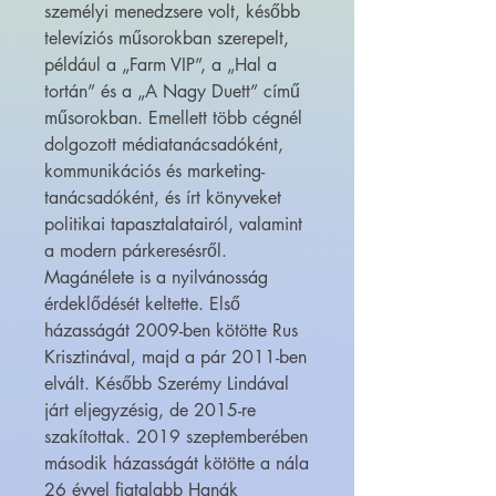
személyi menedzsere volt, később
televíziós műsorokban szerepelt,
például a „Farm VIP”, a „Hal a
tortán” és a „A Nagy Duett” című
műsorokban. Emellett több cégnél
dolgozott médiatanácsadóként,
kommunikációs és marketing-
tanácsadóként, és írt könyveket
politikai tapasztalatairól, valamint
a modern párkeresésről.
Magánélete is a nyilvánosság
érdeklődését keltette. Első
házasságát 2009-ben kötötte Rus
Krisztinával, majd a pár 2011-ben
elvált. Később Szerémy Lindával
járt eljegyzésig, de 2015-re
szakítottak. 2019 szeptemberében
második házasságát kötötte a nála
26 évvel fiatalabb Hanák