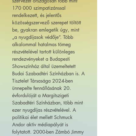
szervezet országosan több mint
170 000 szimpatizánssal
rendelkezett, és jelentős
közösségszervező szerepet töltött
be, gyakran emlegetik úgy, mint
„a nyugdíjasok védője”. Több
alkalommal hatalmas tömeg
részvételével tartott különleges
rendezvényeket a Budapesti
Showszínház által üzemeltetett
Budai Szabadtéri Színházban is. A
Tisztelet Társasága 2024-ben
ünnepelte fennállásának 20.
évfordulóját a Margitszigeti
Szabadtéri Színházban, több mint
ezer nyugdíjas részvételével. A
politikai élet mellett Schmuck
Andor aktív médiapályát is
folytatott. 2000-ben Zámbó Jimmy