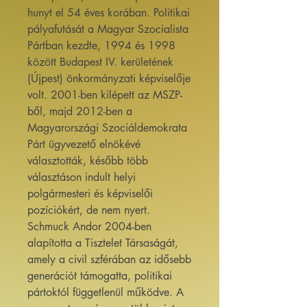
hunyt el 54 éves korában. Politikai
pályafutását a Magyar Szocialista
Pártban kezdte, 1994 és 1998
között Budapest IV. kerületének
(Újpest) önkormányzati képviselője
volt. 2001-ben kilépett az MSZP-
ből, majd 2012-ben a
Magyarországi Szociáldemokrata
Párt ügyvezető elnökévé
választották, később több
választáson indult helyi
polgármesteri és képviselői
pozíciókért, de nem nyert.
Schmuck Andor 2004-ben
alapította a Tisztelet Társaságát,
amely a civil szférában az idősebb
generációt támogatta, politikai
pártoktól függetlenül működve. A