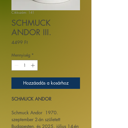
Cikkszám: 141
SCHMUCK
ANDOR III.
Ár
4499 Ft
Mennyiség
*
Hozzáadás a kosárhoz
SCHMUCK ANDOR
Schmuck Andor 1970.
szeptember 2-án született
Budapesten, és 2025. július 14-én