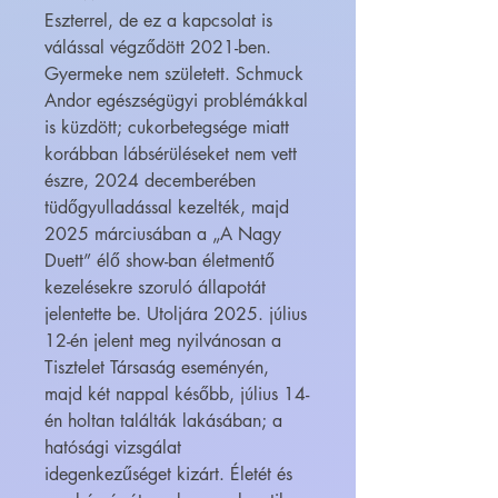
Eszterrel, de ez a kapcsolat is
válással végződött 2021-ben.
Gyermeke nem született. Schmuck
Andor egészségügyi problémákkal
is küzdött; cukorbetegsége miatt
korábban lábsérüléseket nem vett
észre, 2024 decemberében
tüdőgyulladással kezelték, majd
2025 márciusában a „A Nagy
Duett” élő show-ban életmentő
kezelésekre szoruló állapotát
jelentette be. Utoljára 2025. július
12-én jelent meg nyilvánosan a
Tisztelet Társaság eseményén,
majd két nappal később, július 14-
én holtan találták lakásában; a
hatósági vizsgálat
idegenkezűséget kizárt. Életét és