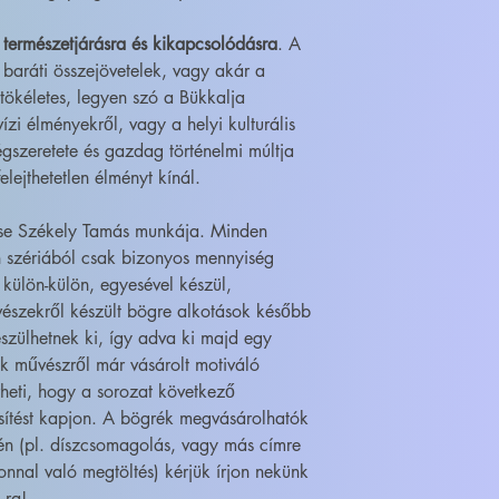
 természetjárásra és kikapcsolódásra
. A
 baráti összejövetelek, vagy akár a
tökéletes, legyen szó a Bükkalja
vízi élményekről, vagy a helyi kulturális
gszeretete és gazdag történelmi múltja
lejthetetlen élményt kínál.
ése Székely Tamás munkája. Minden
 szériából csak bizonyos mennyiség
 külön-külön, egyesével készül,
szekről készült bögre alkotások később
szülhetnek ki, így adva ki majd egy
ik művészről már vásárolt motiváló
heti, hogy a sorozat következő
sítést kapjon. A bögrék megvásárolhatók
én (pl. díszcsomagolás, vagy más címre
onnal való megtöltés) kérjük írjon nekünk
-ra!