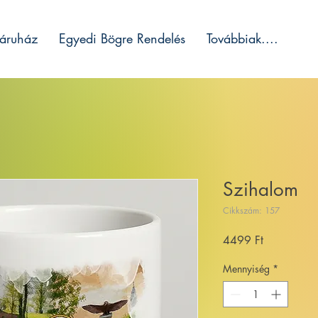
áruház
Egyedi Bögre Rendelés
Továbbiak....
Szihalom
Cikkszám: 157
Ár
4499 Ft
Mennyiség
*