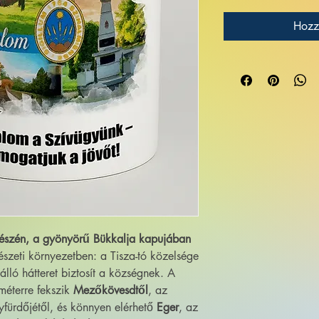
Hozz
részén, a gyönyörű Bükkalja kapujában
észeti környezetben: a Tisza-tó közelsége
ló hátteret biztosít a községnek. A
méterre fekszik
Mezőkövesdtől
, az
fürdőjétől, és könnyen elérhető
Eger
, az