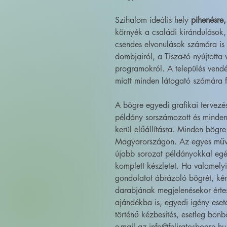
Szihalom ideális hely
pihenésre,
környék a családi kirándulások,
csendes elvonulások számára is 
dombjairól, a Tisza-tó nyújtotta 
programokról. A település vendé
miatt minden látogató számára fe
A bögre egyedi grafikai tervez
példány sorszámozott és minden
kerül előállításra. Minden bögre
Magyarországon. Az egyes művé
újabb sorozat példányokkal egé
komplett készletet. Ha valamely
gondolatot ábrázoló bögrét, kér
darabjának megjelenésekor érte
ajándékba is, egyedi igény eset
történő kézbesítés, esetleg bonb
e-mail az info@feliratosbogre.hu 