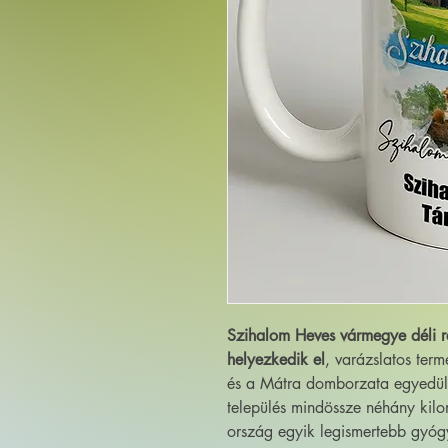
Szihalom Heves vármegye déli 
helyezkedik el
, varázslatos term
és a Mátra domborzata egyedülál
település mindössze néhány kilo
ország egyik legismertebb gyógy