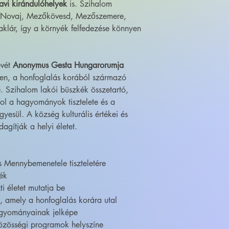
tavi kirándulóhelyek
is. Szihalom
, Novaj, Mezőkövesd, Mezőszemere,
lár, így a környék felfedezése könnyen
evét
Anonymus Gesta Hungarorumja
ven, a honfoglalás korából származó
 Szihalom lakói büszkék összetartó,
ol a hagyományok tisztelete és a
yesül. A község kulturális értékei és
agítják a helyi életet.
 Mennybemenetele tiszteletére
lék
 életet mutatja be
, amely a honfoglalás korára utal
hagyományainak jelképe
közösségi programok helyszíne