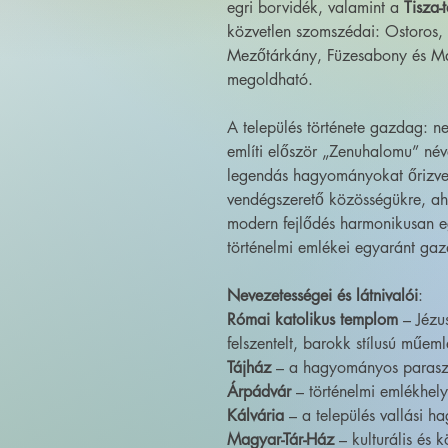
egri borvidék, valamint a
Tisza-
közvetlen szomszédai: Ostoros
Mezőtárkány, Füzesabony és Mak
megoldható.
A település története gazdag: n
említi először „Zenuhalomu” né
legendás hagyományokat őrizve.
vendégszerető közösségükre, ah
modern fejlődés harmonikusan eg
történelmi emlékei egyaránt gazd
Nevezetességei és látnivalói
:
Római katolikus templom
– Jézus
felszentelt, barokk stílusú műem
Tájház
– a hagyományos paraszti
Árpádvár
– történelmi emlékhely
Kálvária
– a település vallási 
Magyar-Tár-Ház
– kulturális és 