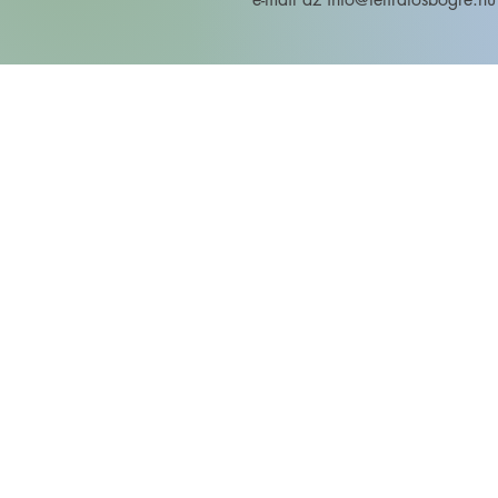
FELIRATOS BÖGRÉK - BÖGRETIKUM
KultúrDoktor Management Kft.
6600 Szentes, Bacsó Béla u. 11.
Adószám: 32942464-2-06
Cégjegyzékszám: 06-09-030893
Bankszámlaszám:
104104000000010055900800
email:
info@bogretikum.hu
vagy
info@feliratosbogre.hu