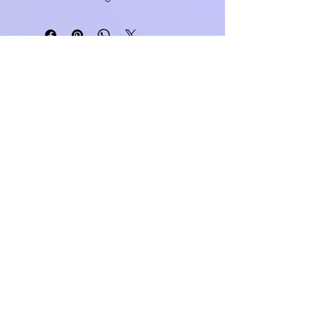
WEBÁRUHÁZ
FELIRATOS BÖGRÉK - BÖGRETIKUM
KultúrDoktor Management Kft.
6600 Szentes, Bacsó Béla u. 11.
Adószám:
32942464-2-06
Cégjegyzékszám:
06-09-030893
Bankszámlaszám:
104104000000010055900800
email:
info@bogretikum.hu
vagy
info@feliratosbogre.hu
info:
+36307769035