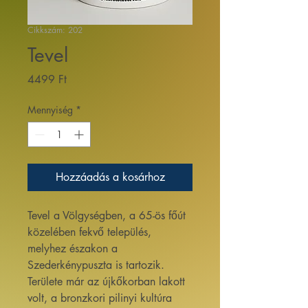
Cikkszám: 202
Tevel
Ár
4499 Ft
Mennyiség
*
Hozzáadás a kosárhoz
Tevel a Völgységben, a 65-ös főút
közelében fekvő település,
melyhez északon a
Szederkénypuszta is tartozik.
Területe már az újkőkorban lakott
volt, a bronzkori pilinyi kultúra