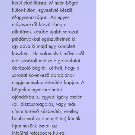
kerül előállításra. Minden bögre
külön-külön, egyesével készül,
Magyarországon. Az egyes
művészekről készült bögre
alkotások később újabb sorozat
példányokkal egészülhetnek ki,
így adva ki majd egy komplett
készletet. Ha valamelyik művészről
már vásárolt motiváló gondolatot
ábrázoló bögrét, kérheti, hogy a
sorozat következő darabjának
megjelenésekor értesítést kapjon. A
bögrék megvásárolhatók
ajándékba is, egyedi igény esetén
(pl. díszcsomagolás, vagy más
címre történő kézbesítés, esetleg
bonbonnal való megtöltés) kérjük
írjon nekünk e-mail az
info@feliratosbogre.hu -ra!