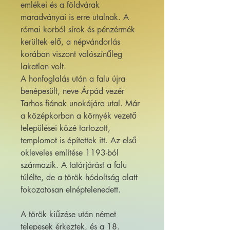
emlékei és a földvárak
maradványai is erre utalnak. A
római korból sírok és pénzérmék
kerültek elő, a népvándorlás
korában viszont valószínűleg
lakatlan volt.
A honfoglalás után a falu újra
benépesült, neve Árpád vezér
Tarhos fiának unokájára utal. Már
a középkorban a környék vezető
települései közé tartozott,
templomot is építettek itt. Az első
okleveles említése 1193-ból
származik. A tatárjárást a falu
túlélte, de a török hódoltság alatt
fokozatosan elnéptelenedett.
A török kiűzése után német
telepesek érkeztek, és a 18.