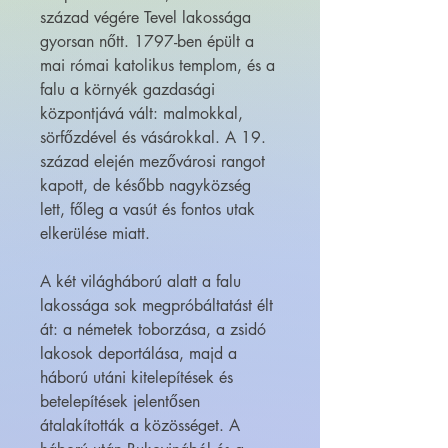
század végére Tevel lakossága
gyorsan nőtt. 1797-ben épült a
mai római katolikus templom, és a
falu a környék gazdasági
központjává vált: malmokkal,
sörfőzdével és vásárokkal. A 19.
század elején mezővárosi rangot
kapott, de később nagyközség
lett, főleg a vasút és fontos utak
elkerülése miatt.
A két világháború alatt a falu
lakossága sok megpróbáltatást élt
át: a németek toborzása, a zsidó
lakosok deportálása, majd a
háború utáni kitelepítések és
betelepítések jelentősen
átalakították a közösséget. A