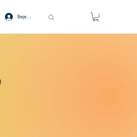
Bejelentkezés
t