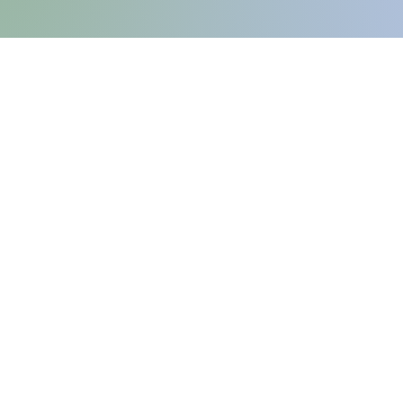
FELIRATOS BÖGRÉK - BÖGRETIKUM
KultúrDoktor Management Kft.
6600 Szentes, Bacsó Béla u. 11.
Adószám: 32942464-2-06
Cégjegyzékszám: 06-09-030893
Bankszámlaszám:
104104000000010055900800
email:
info@bogretikum.hu
vagy
info@feliratosbogre.hu