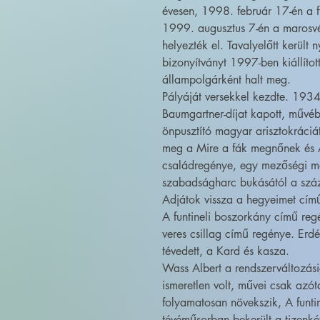
évesen, 1998. február 17-én a f
1999. augusztus 7-én a marosvé
helyezték el. Tavalyelőtt került
bizonyítványt 1997-ben kiállít
állampolgárként halt meg.
Pályáját versekkel kezdte. 193
Baumgartner-díjat kapott, művé
önpusztító magyar arisztokráciát
meg a Mire a fák megnőnek és A
családregénye, egy mezőségi m
szabadságharc bukásától a szá
Adjátok vissza a hegyeimet cím
A funtineli boszorkány című regé
veres csillag című regénye. Erdé
tévedett, a Kard és kasza.
Wass Albert a rendszerváltozási
ismeretlen volt, művei csak azó
folyamatosan növekszik, A funt
tévéműsorban bekerült a tizenké