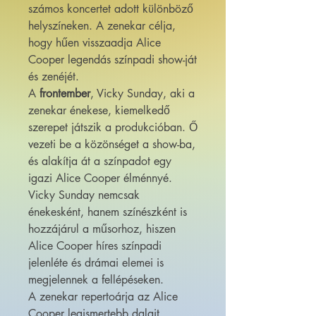
számos koncertet adott különböző
helyszíneken. A zenekar célja,
hogy hűen visszaadja Alice
Cooper legendás színpadi show-ját
és zenéjét.
A
frontember
, Vicky Sunday, aki a
zenekar énekese, kiemelkedő
szerepet játszik a produkcióban. Ő
vezeti be a közönséget a show-ba,
és alakítja át a színpadot egy
igazi Alice Cooper élménnyé.
Vicky Sunday nemcsak
énekesként, hanem színészként is
hozzájárul a műsorhoz, hiszen
Alice Cooper híres színpadi
jelenléte és drámai elemei is
megjelennek a fellépéseken.
A zenekar repertoárja az Alice
Cooper legismertebb dalait