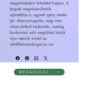
megjelenésekor értesítést kapjon. A
bögrék megvásárolhatók
ajándékba is, egyedi igény esetén
(pl. díszcsomagolás, vagy más
címre történő kézbesítés, esetleg
bonbonnal való megtöltés) kérjük
írjon nekünk e-mail az
info@feliratosbogre.hu -ra!
WEBÁRUHÁZ
FELIRATOS BÖGRÉK - BÖGRETIKUM
KultúrDoktor Management Kft.
6600 Szentes, Bacsó Béla u. 11.
Adószám:
32942464-2-06