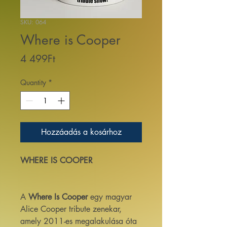
SKU: 064
Where is Cooper
Price
4 499Ft
Quantity
*
Hozzáadás a kosárhoz
WHERE IS COOPER
A
Where Is Cooper
egy magyar
Alice Cooper tribute zenekar,
amely 2011-es megalakulása óta