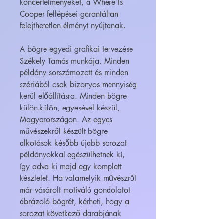
koncertélményeket, a Where Is
Cooper fellépései garantáltan
felejthetetlen élményt nyújtanak.
A bögre egyedi grafikai tervezése
Székely Tamás munkája. Minden
példány sorszámozott és minden
szériából csak bizonyos mennyiség
kerül előállításra. Minden bögre
külön-külön, egyesével készül,
Magyarországon. Az egyes
művészekről készült bögre
alkotások később újabb sorozat
példányokkal egészülhetnek ki,
így adva ki majd egy komplett
készletet. Ha valamelyik művészről
már vásárolt motiváló gondolatot
ábrázoló bögrét, kérheti, hogy a
sorozat következő darabjának