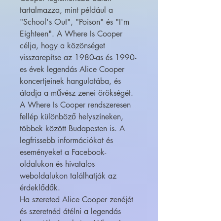
tartalmazza, mint például a
"School's Out", "Poison" és "I'm
Eighteen". A Where Is Cooper
célja, hogy a közönséget
visszarepítse az 1980-as és 1990-
es évek legendás Alice Cooper
koncertjeinek hangulatába, és
átadja a művész zenei örökségét.
A Where Is Cooper rendszeresen
fellép különböző helyszíneken,
többek között Budapesten is. A
legfrissebb információkat és
eseményeket a Facebook-
oldalukon és hivatalos
weboldalukon találhatják az
érdeklődők.
Ha szereted Alice Cooper zenéjét
és szeretnéd átélni a legendás