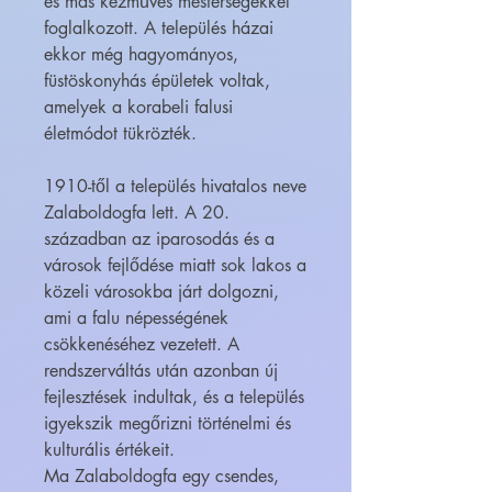
és más kézműves mesterségekkel
foglalkozott. A település házai
ekkor még hagyományos,
füstöskonyhás épületek voltak,
amelyek a korabeli falusi
életmódot tükrözték.
1910-től a település hivatalos neve
Zalaboldogfa lett. A 20.
században az iparosodás és a
városok fejlődése miatt sok lakos a
közeli városokba járt dolgozni,
ami a falu népességének
csökkenéséhez vezetett. A
rendszerváltás után azonban új
fejlesztések indultak, és a település
igyekszik megőrizni történelmi és
kulturális értékeit.
Ma Zalaboldogfa egy csendes,