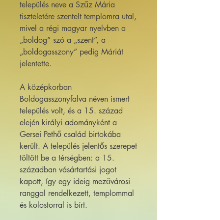
település neve a Szűz Mária
tiszteletére szentelt templomra utal,
mivel a régi magyar nyelvben a
„boldog” szó a „szent”, a
„boldogasszony” pedig Máriát
jelentette.
A középkorban
Boldogasszonyfalva néven ismert
település volt, és a 15. század
elején királyi adományként a
Gersei Pethő család birtokába
került. A település jelentős szerepet
töltött be a térségben: a 15.
században vásártartási jogot
kapott, így egy ideig mezővárosi
ranggal rendelkezett, templommal
és kolostorral is bírt.