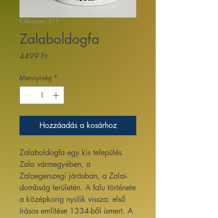
Cikkszám: 211
Zalaboldogfa
Ár
4499 Ft
Mennyiség
*
Hozzáadás a kosárhoz
Zalaboldogfa egy kis település
Zala vármegyében, a
Zalaegerszegi járásban, a Zalai-
dombság területén. A falu története
a középkorig nyúlik vissza: első
írásos említése 1334-ből ismert. A