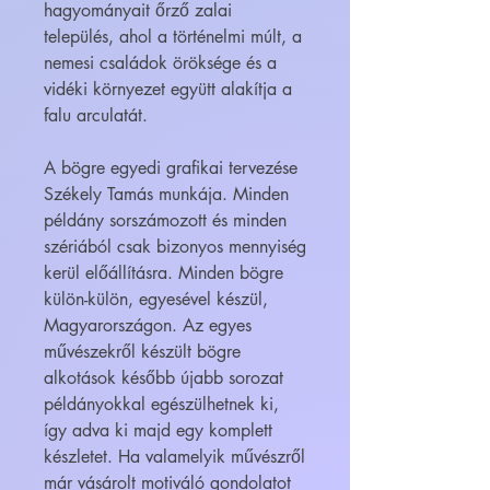
hagyományait őrző zalai
település, ahol a történelmi múlt, a
nemesi családok öröksége és a
vidéki környezet együtt alakítja a
falu arculatát.
A bögre egyedi grafikai tervezése
Székely Tamás munkája. Minden
példány sorszámozott és minden
szériából csak bizonyos mennyiség
kerül előállításra. Minden bögre
külön-külön, egyesével készül,
Magyarországon. Az egyes
művészekről készült bögre
alkotások később újabb sorozat
példányokkal egészülhetnek ki,
így adva ki majd egy komplett
készletet. Ha valamelyik művészről
már vásárolt motiváló gondolatot