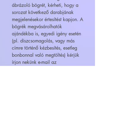
ábrázoló bögrét, kérheti, hogy a
sorozat következő darabjának
megjelenésekor értesítést kapjon. A
bögrék megvásárolhatók
ajándékba is, egyedi igény esetén
(pl. díszcsomagolás, vagy más
címre történő kézbesítés, esetleg
bonbonnal való megtöltés) kérjük
írjon nekünk e-mail az
info@feliratosbogre.hu -ra!
WEBÁRUHÁZ
FELIRATOS BÖGRÉK - BÖGRETIKUM
KultúrDoktor Management Kft.
6600 Szentes, Bacsó Béla u. 11.