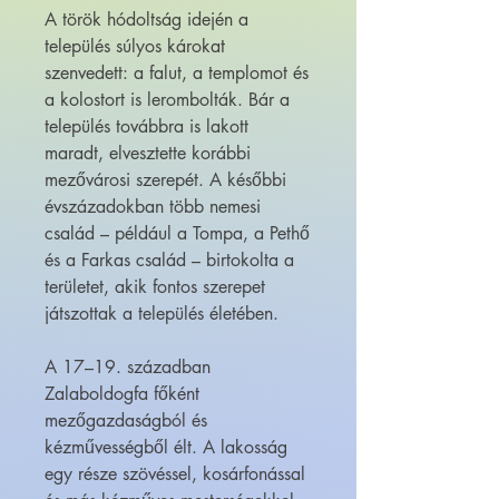
A török hódoltság idején a
település súlyos károkat
szenvedett: a falut, a templomot és
a kolostort is lerombolták. Bár a
település továbbra is lakott
maradt, elvesztette korábbi
mezővárosi szerepét. A későbbi
évszázadokban több nemesi
család – például a Tompa, a Pethő
és a Farkas család – birtokolta a
területet, akik fontos szerepet
játszottak a település életében.
A 17–19. században
Zalaboldogfa főként
mezőgazdaságból és
kézművességből élt. A lakosság
egy része szövéssel, kosárfonással